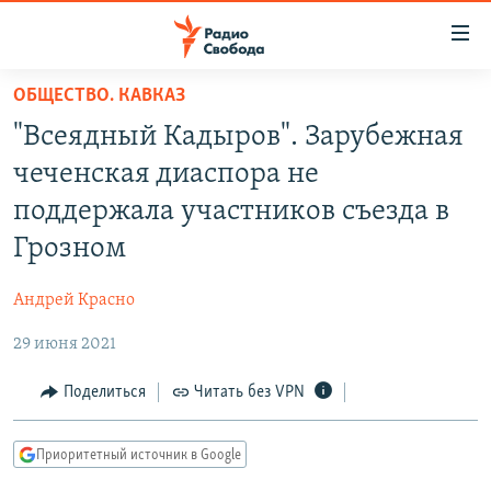
Ссылки
для
упрощенного
ОБЩЕСТВО. КАВКАЗ
ПРОГРАММЫ
доступа
"Всеядный Кадыров". Зарубежная
ПОДКАСТЫ
Вернуться
чеченская диаспора не
к
АВТОРСКИЕ ПРОЕКТЫ
поддержала участников съезда в
основному
ЦИТАТЫ СВОБОДЫ
содержанию
Грозном
Вернутся
МНЕНИЯ
к
Андрей Красно
КУЛЬТУРА
главной
29 июня 2021
навигации
IDEL.РЕАЛИИ
Вернутся
КАВКАЗ.РЕАЛИИ
Поделиться
Читать без VPN
к
СЕВЕР.РЕАЛИИ
поиску
Приоритетный источник в Google
СИБИРЬ.РЕАЛИИ