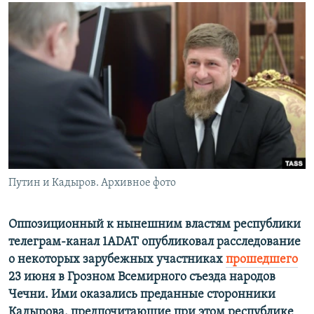
РАСПИСАНИЕ ВЕЩАНИЯ
ПОДПИШИТЕСЬ НА РАССЫЛКУ
СОЦИАЛЬНЫЕ СЕТИ
Все сайты РСЕ/РС
Путин и Кадыров. Архивное фото
Оппозиционный к нынешним властям республики
телеграм-канал 1ADAT опубликовал расследование
о некоторых зарубежных участниках
прошедшего
23 июня в Грозном Всемирного съезда народов
Чечни. Ими оказались преданные сторонники
Кадырова, предпочитающие при этом республике