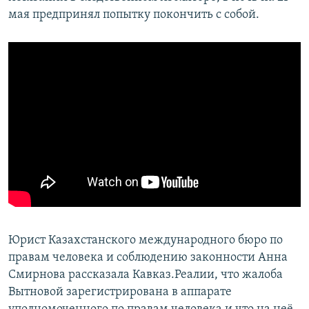
мая предпринял попытку покончить с собой.
Юрист Казахстанского международного бюро по
правам человека и соблюдению законности Анна
Смирнова рассказала Кавказ.Реалии, что жалоба
Вытновой зарегистрирована в аппарате