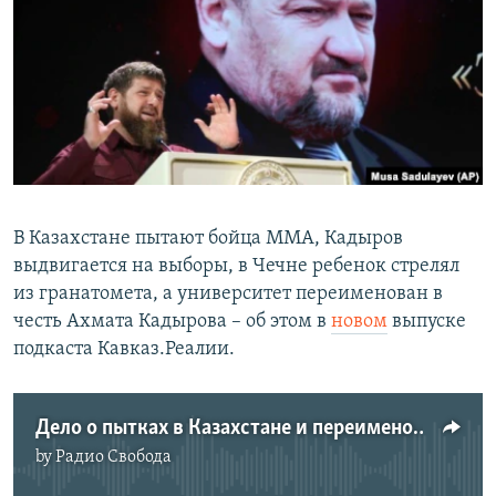
РАСПИСАНИЕ ВЕЩАНИЯ
ПОДПИШИТЕСЬ НА РАССЫЛКУ
СОЦИАЛЬНЫЕ СЕТИ
В Казахстане пытают бойца ММА, Кадыров
выдвигается на выборы, в Чечне ребенок стрелял
Все сайты РСЕ/РС
из гранатомета, а университет переименован в
честь Ахмата Кадырова – об этом в
новом
выпуске
подкаста Кавказ.Реалии.
Дело о пытках в Казахстане и переименования в Грозном | КАВКАЗ.ПОДКАСТ | 02.07.21
by
Радио Свобода
No media source currently available