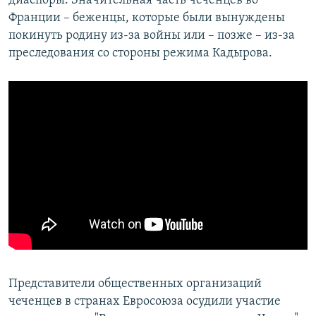
диаспоры. Значительная часть чеченцев во
Франции – беженцы, которые были вынуждены
покинуть родину из-за войны или – позже – из-за
преследования со стороны режима Кадырова.
Представители общественных организаций
чеченцев в странах Евросоюза осудили участие