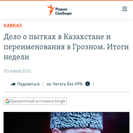
Ссылки
для
упрощенного
КАВКАЗ
ПРОГРАММЫ
доступа
Дело о пытках в Казахстане и
ПОДКАСТЫ
Вернуться
переименования в Грозном. Итоги
к
АВТОРСКИЕ ПРОЕКТЫ
недели
основному
ЦИТАТЫ СВОБОДЫ
содержанию
03 июля 2021
Вернутся
МНЕНИЯ
к
Поделиться
Читать без VPN
КУЛЬТУРА
главной
навигации
IDEL.РЕАЛИИ
Приоритетный источник в Google
Вернутся
КАВКАЗ.РЕАЛИИ
к
СЕВЕР.РЕАЛИИ
поиску
СИБИРЬ.РЕАЛИИ