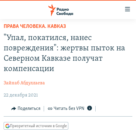
Ссылки
для
упрощенного
ПРАВА ЧЕЛОВЕКА. КАВКАЗ
ПРОГРАММЫ
доступа
"Упал, покатился, нанес
ПОДКАСТЫ
Вернуться
повреждения": жертвы пыток на
к
АВТОРСКИЕ ПРОЕКТЫ
Северном Кавказе получат
основному
ЦИТАТЫ СВОБОДЫ
содержанию
компенсации
Вернутся
МНЕНИЯ
к
Зайнаб Абдуллаева
КУЛЬТУРА
главной
22 декабря 2021
навигации
IDEL.РЕАЛИИ
Вернутся
КАВКАЗ.РЕАЛИИ
Поделиться
Читать без VPN
к
СЕВЕР.РЕАЛИИ
поиску
Приоритетный источник в Google
СИБИРЬ.РЕАЛИИ