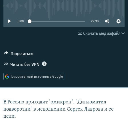
РАСПИСАНИЕ ВЕЩАНИЯ
No media source currently available
ПОДПИШИТЕСЬ НА РАССЫЛКУ
0:00
27:30
СОЦИАЛЬНЫЕ СЕТИ
Скачать медиафайл
Поделиться
Читать без VPN
Все сайты РСЕ/РС
Приоритетный источник в Google
В Россию приходит "омикрон". "Дипломатия
подворотни" в исполнении Сергея Лаврова и ее
цели.