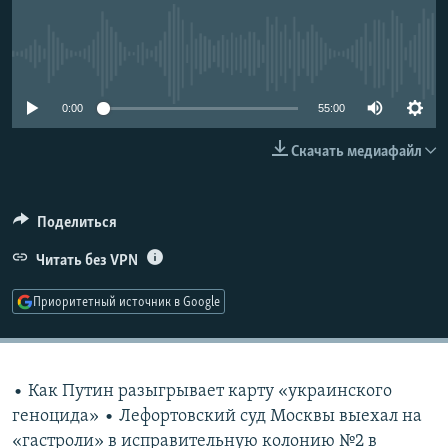
РАСПИСАНИЕ ВЕЩАНИЯ
ПОДПИШИТЕСЬ НА РАССЫЛКУ
No media source currently available
СОЦИАЛЬНЫЕ СЕТИ
0:00
55:00
Скачать медиафайл
Поделиться
Все сайты РСЕ/РС
Читать без VPN
Приоритетный источник в Google
• Как Путин разыгрывает карту «украинского
геноцида» • Лефортовский суд Москвы выехал на
«гастроли» в исправительную колонию №2 в