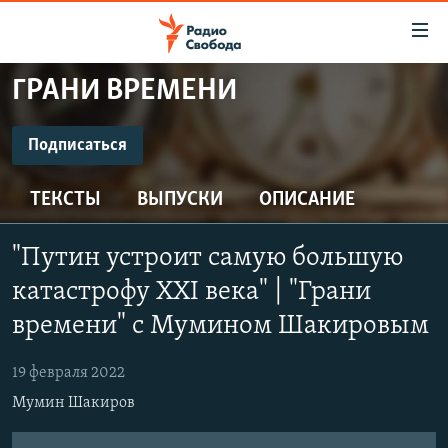
Ссылки
для
упрощенного
ГРАНИ ВРЕМЕНИ
ПРОГРАММЫ
доступа
ПОДКАСТЫ
Подписаться
Вернуться
к
ПОДПИСАТЬСЯ
АВТОРСКИЕ ПРОЕКТЫ
основному
ТЕКСТЫ
ВЫПУСКИ
ОПИСАНИЕ
ЦИТАТЫ СВОБОДЫ
содержанию
Spotify
Вернутся
МНЕНИЯ
"Путин устроит самую большую
к
КУЛЬТУРА
катастрофу XXI века" | "Грани
главной
CastBox
навигации
IDEL.РЕАЛИИ
времени" с Мумином Шакировым
Вернутся
КАВКАЗ.РЕАЛИИ
Подписаться
к
19 февраля 2022
СЕВЕР.РЕАЛИИ
поиску
Мумин Шакиров
СИБИРЬ.РЕАЛИИ