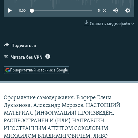
РАСПИСАНИЕ ВЕЩАНИЯ
0:00
54:00
ПОДПИШИТЕСЬ НА РАССЫЛКУ
Скачать медиафайл
СОЦИАЛЬНЫЕ СЕТИ
Поделиться
Читать без VPN
Приоритетный источник в Google
Все сайты РСЕ/РС
Оформление самодержавия. В эфире Елена
Лукьянова, Александр Морозов. НАСТОЯЩИЙ
МАТЕРИАЛ (ИНФОРМАЦИЯ) ПРОИЗВЕДЁН,
РАСПРОСТРАНЕН И (ИЛИ) НАПРАВЛЕН
ИНОСТРАННЫМ АГЕНТОМ СОКОЛОВЫМ
МИХАИЛОМ ВЛАДИМИРОВИЧЕМ, ЛИБО