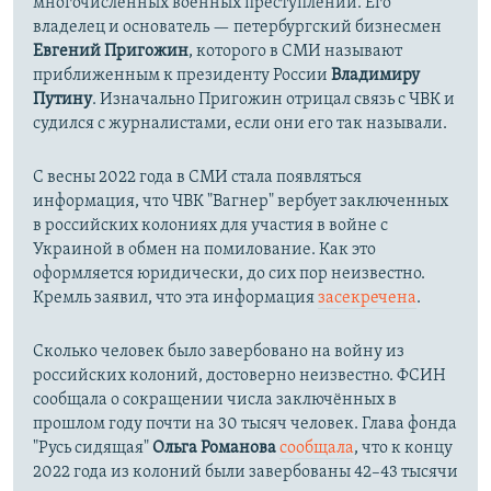
многочисленных военных преступлений. Его
владелец и основатель — петербургский бизнесмен
Евгений Пригожин
, которого в СМИ называют
приближенным к президенту России
Владимиру
Путину
. Изначально Пригожин отрицал связь с ЧВК и
судился с журналистами, если они его так называли.
С весны 2022 года в СМИ стала появляться
информация, что ЧВК "Вагнер" вербует заключенных
в российских колониях для участия в войне с
Украиной в обмен на помилование. Как это
оформляется юридически, до сих пор неизвестно.
Кремль заявил, что эта информация
засекречена
.
Сколько человек было завербовано на войну из
российских колоний, достоверно неизвестно. ФСИН
сообщала о сокращении числа заключённых в
прошлом году почти на 30 тысяч человек. Глава фонда
"Русь сидящая"
Ольга Романова
сообщала
, что к концу
2022 года из колоний были завербованы 42–43 тысячи