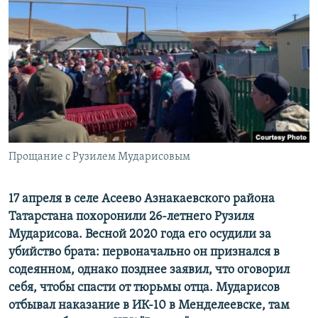
РАСПИСАНИЕ ВЕЩАНИЯ
ПОДПИШИТЕСЬ НА РАССЫЛКУ
СОЦИАЛЬНЫЕ СЕТИ
Прощание с Рузилем Мударисовым
Все сайты РСЕ/РС
17 апреля в селе Асеево Азнакаевского района
Татарстана похоронили 26-летнего Рузиля
Мударисова. Весной 2020 года его осудили за
убийство брата: первоначально он признался в
содеянном, однако позднее заявил, что оговорил
себя, чтобы спасти от тюрьмы отца. Мударисов
отбывал наказание в ИК-10 в Менделеевске, там