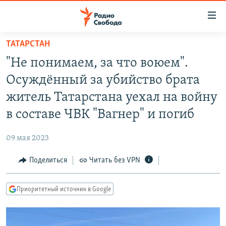
Ссылки
для
упрощенного
ТАТАРСТАН
ПРОГРАММЫ
доступа
"Не понимаем, за что воюем".
ПОДКАСТЫ
Вернуться
Осуждённый за убийство брата
к
АВТОРСКИЕ ПРОЕКТЫ
житель Татарстана уехал на войну
основному
ЦИТАТЫ СВОБОДЫ
содержанию
в составе ЧВК "Вагнер" и погиб
Вернутся
МНЕНИЯ
к
09 мая 2023
КУЛЬТУРА
главной
Поделиться
Читать без VPN
навигации
IDEL.РЕАЛИИ
Вернутся
КАВКАЗ.РЕАЛИИ
к
Приоритетный источник в Google
СЕВЕР.РЕАЛИИ
поиску
СИБИРЬ.РЕАЛИИ