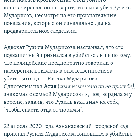
испачкалась кровью сына. Отец убитого
констатировал: он не верит, что сына убил Рузиль
Мударисов, несмотря на его признательные
показания, которые он изначально дал на
предварительном следствии.
Адвокат Рузиля Мударисова настаивал, что его
подзащитный признался в убийстве лишь потому,
что полицейские неоднократно говорили о
намерении привлечь к ответственности за
убийство отца — Расиха Мударисова.
Односельчанка
Асия
(
имя изменено по ее просьбе),
знакомая с семьей Мударисовых, подтвердила эту
версию, заявив, что Рузиль взял вину на себя,
"чтобы спасти отца от тюрьмы".
22 апреля 2020 года Азнакаевский городской суд
признал Рузиля Мударисова виновным в убийстве