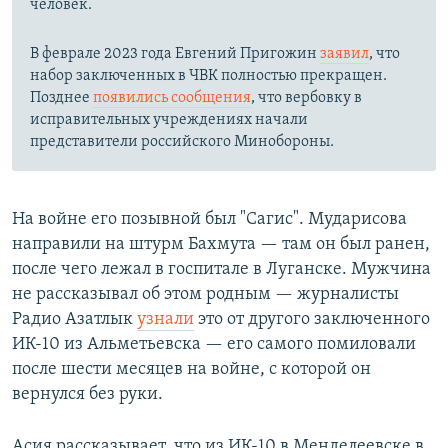
человек.
В феврале 2023 года Евгений Пригожин
заявил
, что
набор заключенных в ЧВК полностью прекращен.
Позднее
появились сообщения
, что вербовку в
исправительных учреждениях начали
представители российского Минобороны.
На войне его позывной был "Сагис". Мударисова
направили на штурм Бахмута — там он был ранен,
после чего лежал в госпитале в Луганске. Мужчина
не рассказывал об этом родным — журналисты
Радио Азатлык
узнали
это от другого заключенного
ИК-10 из Альметьевска — его самого помиловали
после шести месяцев на войне, с которой он
вернулся без руки.
Асия рассказывает, что из ИК-10 в Менделеевске в