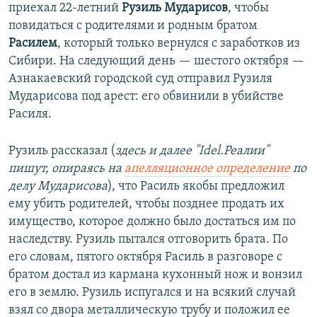
приехал 22-летний
Рузиль Мударисов
, чтобы
повидаться с родителями и родным братом
Расилем
, который только вернулся с заработков из
Сибири. На следующий день — шестого октября —
Азнакаевский городской суд отправил Рузиля
Мударисова под арест: его обвинили в убийстве
Расиля.
Рузиль рассказал (
здесь и далее "Idel.Реалии"
пишут, опираясь на
апелляционное определение
по
делу Мударисова
), что Расиль якобы предложил
ему убить родителей, чтобы позднее продать их
имущество, которое должно было достаться им по
наследству. Рузиль пытался отговорить брата. По
его словам, пятого октября Расиль в разговоре с
братом достал из кармана кухонный нож и вонзил
его в землю. Рузиль испугался и на всякий случай
взял со двора металлическую трубу и положил ее