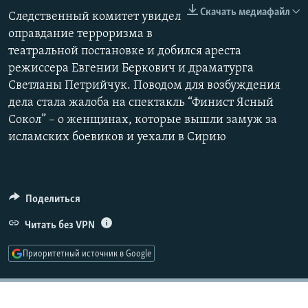
240p
РАСПИСАНИЕ ВЕЩАНИЯ
Скачать медиафайл
Следственный комитет увидел
360p
оправдание терроризма в
ПОДПИШИТЕСЬ НА РАССЫЛКУ
театральной постановке и добился ареста
480p
Auto
240p
360p
480p
режиссера Евгении Беркович и драматурга
СОЦИАЛЬНЫЕ СЕТИ
720p
Светланы Петрийчук. Поводом для возбуждения
720p
1080p
1080p
дела стала жалоба на спектакль “Финист Ясный
Сокол” – о женщинах, которые вышли замуж за
исламских боевиков и уехали в Сирию
Все сайты РСЕ/РС
Поделиться
Читать без VPN
Приоритетный источник в Google