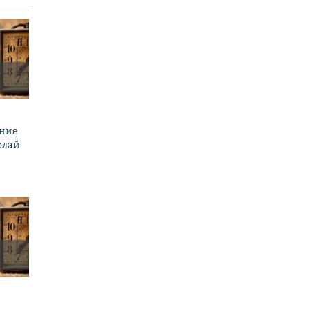
ение
олай