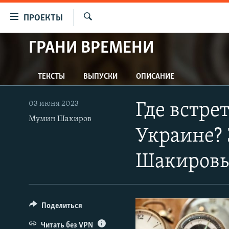
Ссылки
ПРОЕКТЫ
для
Искать
упрощенного
ГРАНИ ВРЕМЕНИ
ПРОГРАММЫ
доступа
ПОДКАСТЫ
Вернуться
ТЕКСТЫ
ВЫПУСКИ
ОПИСАНИЕ
АВТОРСКИЕ ПРОЕКТЫ
к
основному
ЦИТАТЫ СВОБОДЫ
03 июня 2023
Где встре
содержанию
МНЕНИЯ
Мумин Шакиров
Вернутся
Украине? 
КУЛЬТУРА
к
главной
IDEL.РЕАЛИИ
Шакиров
навигации
КАВКАЗ.РЕАЛИИ
Вернутся
к
СЕВЕР.РЕАЛИИ
поиску
Поделиться
СИБИРЬ.РЕАЛИИ
Читать без VPN