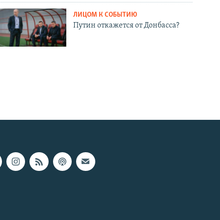
ЛИЦОМ К СОБЫТИЮ
Путин откажется от Донбасса?