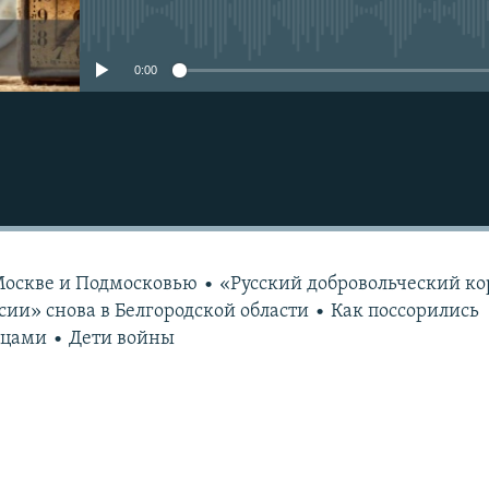
No media source currently avail
0:00
оскве и Подмосковью • «Русский добровольческий ко
сии» снова в Белгородской области • Как поссорились
вцами • Дети войны