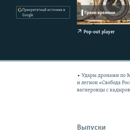
РАСПИСАНИЕ ВЕЩАНИЯ
Приоритетный источник в
ПОДПИШИТЕСЬ НА РАССЫЛКУ
Google
Pop-out player
• Удары дронами по М
и легион «Свобода Рос
вагнеровцы с кадыро
Выпуски