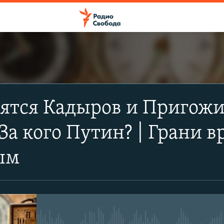
ПОДПИСАТЬСЯ
тятся Кадыров и Пригожи
Apple Podcasts
За кого Путин? | Грани
Spotify
ым
CastBox
Подписаться