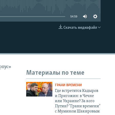
able
54:59
Скачать медиафайл
EMBED
рпус»
Материалы по теме
ГРАНИ ВРЕМЕНИ
Где встретятся Кадыров
и Пригожин: в Чечне
или Украине? За кого
Путин? "Грани времени"
с Мумином Шакировым