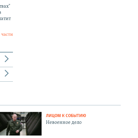
твах"
в
латит
 части
ЛИЦОМ К СОБЫТИЮ
Невоенное дело