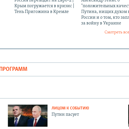
Россия переходит на Евро-2 |
Александр Генис о
Крым погружается в кризис |
"положительных качес
Тень Пригожина в Кремле
Путина, нищих духом 
России и о том, кто зап
за войну в Украине
Смотреть все
ОПРОГРАММ
ЛИЦОМ К СОБЫТИЮ
Путин пасует