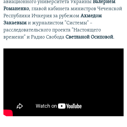
авиационного университета Украины
Валерием
Романенко
, главой кабинета министров Чеченской
Республики Ичкерия за рубежом
Ахмедом
Закаевым
и журналистом "Системы" –
расследовательского проекта "Настоящего
времени" и Радио Свобода
Светланой Осиповой
.