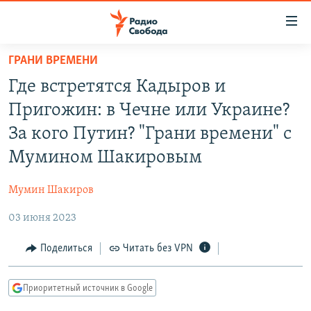
Ссылки
для
упрощенного
ГРАНИ ВРЕМЕНИ
ПРОГРАММЫ
доступа
Где встретятся Кадыров и
ПОДКАСТЫ
Вернуться
Пригожин: в Чечне или Украине?
к
АВТОРСКИЕ ПРОЕКТЫ
За кого Путин? "Грани времени" с
основному
ЦИТАТЫ СВОБОДЫ
содержанию
Мумином Шакировым
Вернутся
МНЕНИЯ
к
Мумин Шакиров
КУЛЬТУРА
главной
03 июня 2023
навигации
IDEL.РЕАЛИИ
Вернутся
КАВКАЗ.РЕАЛИИ
Поделиться
Читать без VPN
к
СЕВЕР.РЕАЛИИ
поиску
Приоритетный источник в Google
СИБИРЬ.РЕАЛИИ