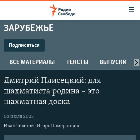
Ссылки
для
упрощенного
ЗАРУБЕЖЬЕ
ПРОГРАММЫ
доступа
ПОДКАСТЫ
Подписаться
Вернуться
к
ПОДПИСАТЬСЯ
АВТОРСКИЕ ПРОЕКТЫ
основному
ВСЕ МАТЕРИАЛЫ
ТЕКСТЫ
ВЫПУСКИ
ЦИТАТЫ СВОБОДЫ
содержанию
Spotify
Вернутся
МНЕНИЯ
Дмитрий Плисецкий: для
к
КУЛЬТУРА
шахматиста родина – это
главной
CastBox
навигации
IDEL.РЕАЛИИ
шахматная доска
Вернутся
КАВКАЗ.РЕАЛИИ
Подписаться
к
03 июля 2023
СЕВЕР.РЕАЛИИ
поиску
Иван Толстой
Игорь Померанцев
СИБИРЬ.РЕАЛИИ