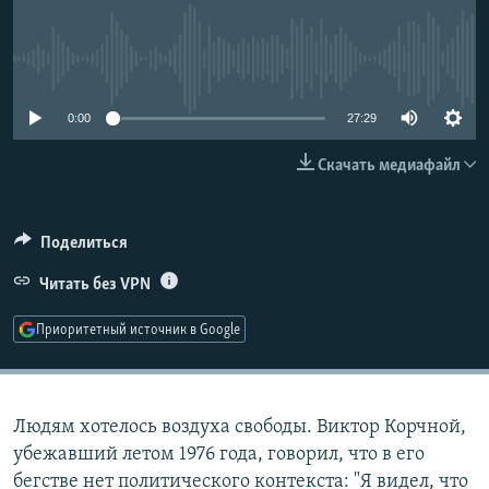
РАСПИСАНИЕ ВЕЩАНИЯ
ПОДПИШИТЕСЬ НА РАССЫЛКУ
No media source currently available
СОЦИАЛЬНЫЕ СЕТИ
0:00
27:29
Скачать медиафайл
Поделиться
Все сайты РСЕ/РС
Читать без VPN
Приоритетный источник в Google
Людям хотелось воздуха свободы. Виктор Корчной,
убежавший летом 1976 года, говорил, что в его
бегстве нет политического контекста: "Я видел, что