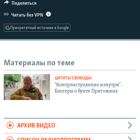
Поделиться
1080p
Читать без VPN
Приоритетный источник в Google
Auto
240p
360p
480p
720p
1080p
Материалы по теме
ЦИТАТЫ СВОБОДЫ
"Контрнаступление изнутри".
Блогеры о бунте Пригожина
АРХИВ ВИДЕО