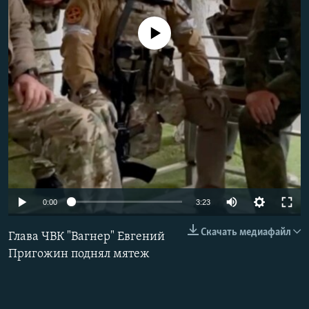
РАСПИСАНИЕ ВЕЩАНИЯ
No media source currently available
ПОДПИШИТЕСЬ НА РАССЫЛКУ
СОЦИАЛЬНЫЕ СЕТИ
Все сайты РСЕ/РС
Auto
0:00
3:23
240p
Скачать медиафайл
Глава ЧВК "Вагнер" Евгений
360p
Пригожин поднял мятеж
480p
720p