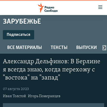
Ссылки
для
упрощенного
ЗАРУБЕЖЬЕ
ПРОГРАММЫ
доступа
ПОДКАСТЫ
Подписаться
Вернуться
к
ПОДПИСАТЬСЯ
АВТОРСКИЕ ПРОЕКТЫ
основному
ВСЕ МАТЕРИАЛЫ
ТЕКСТЫ
ВЫПУСКИ
ЦИТАТЫ СВОБОДЫ
содержанию
Spotify
Вернутся
МНЕНИЯ
Александр Дельфинов: В Берлине
к
КУЛЬТУРА
я всегда знаю, когда перехожу с
главной
CastBox
навигации
IDEL.РЕАЛИИ
"востока" на "запад"
Вернутся
КАВКАЗ.РЕАЛИИ
Подписаться
к
07 августа 2023
СЕВЕР.РЕАЛИИ
поиску
Иван Толстой
Игорь Померанцев
СИБИРЬ.РЕАЛИИ