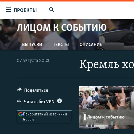
Ссылки
ПРОЕКТЫ
для
Искать
упрощенного
ЛИЦОМ К СОБЫТИЮ
ПРОГРАММЫ
доступа
ПОДКАСТЫ
Вернуться
ВЫПУСКИ
ТЕКСТЫ
ОПИСАНИЕ
АВТОРСКИЕ ПРОЕКТЫ
к
основному
ЦИТАТЫ СВОБОДЫ
07 августа 2023
Кремль хо
содержанию
МНЕНИЯ
Вернутся
КУЛЬТУРА
к
главной
Поделиться
IDEL.РЕАЛИИ
навигации
КАВКАЗ.РЕАЛИИ
Читать без VPN
Вернутся
к
СЕВЕР.РЕАЛИИ
Приоритетный источник в
поиску
Google
СИБИРЬ.РЕАЛИИ