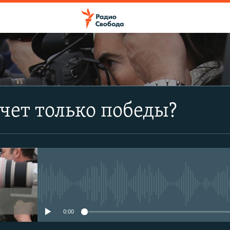
ПОДПИСАТЬСЯ
чет только победы?
Apple Podcasts
CastBox
Подписаться
No media source currently avail
0:00