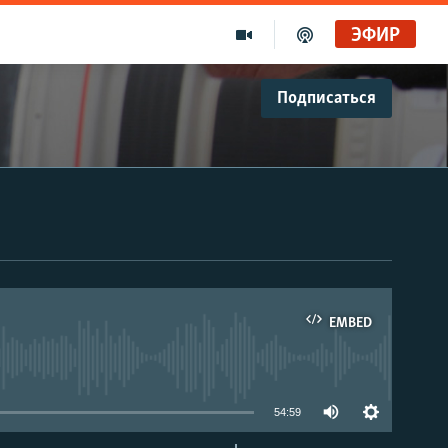
ЭФИР
Подписаться
EMBED
able
54:59