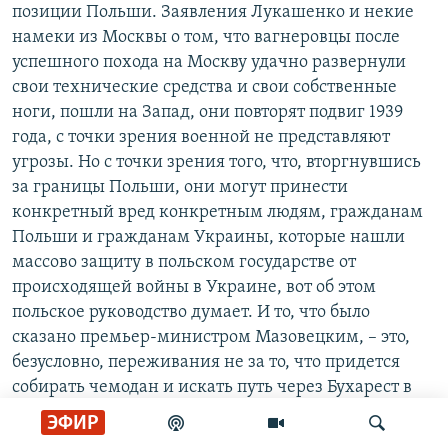
позиции Польши. Заявления Лукашенко и некие
намеки из Москвы о том, что вагнеровцы после
успешного похода на Москву удачно развернули
свои технические средства и свои собственные
ноги, пошли на Запад, они повторят подвиг 1939
года, с точки зрения военной не представляют
угрозы. Но с точки зрения того, что, вторгнувшись
за границы Польши, они могут принести
конкретный вред конкретным людям, гражданам
Польши и гражданам Украины, которые нашли
массово защиту в польском государстве от
происходящей войны в Украине, вот об этом
польское руководство думает. И то, что было
сказано премьер-министром Мазовецким, – это,
безусловно, переживания не за то, что придется
собирать чемодан и искать путь через Бухарест в
Лондон, как это было в 1939 году, а это
ЭФИР
ответственная забота о своем народе. В данном