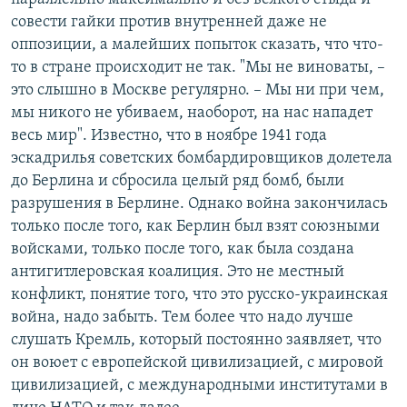
совести гайки против внутренней даже не
оппозиции, а малейших попыток сказать, что что-
то в стране происходит не так. "Мы не виноваты, –
это слышно в Москве регулярно. – Мы ни при чем,
мы никого не убиваем, наоборот, на нас нападет
весь мир". Известно, что в ноябре 1941 года
эскадрилья советских бомбардировщиков долетела
до Берлина и сбросила целый ряд бомб, были
разрушения в Берлине. Однако война закончилась
только после того, как Берлин был взят союзными
войсками, только после того, как была создана
антигитлеровская коалиция. Это не местный
конфликт, понятие того, что это русско-украинская
война, надо забыть. Тем более что надо лучше
слушать Кремль, который постоянно заявляет, что
он воюет с европейской цивилизацией, с мировой
цивилизацией, с международными институтами в