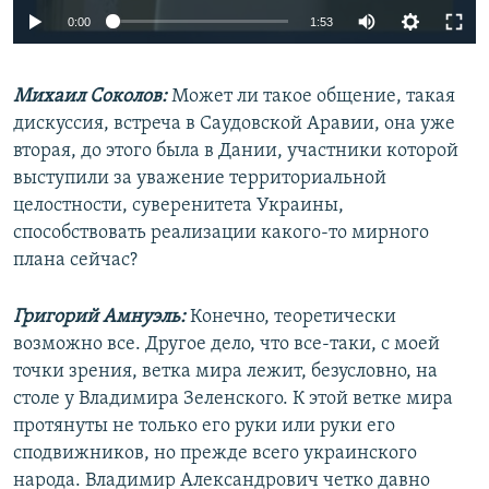
Auto
0:00
1:53
240p
Михаил Соколов:
Может ли такое общение, такая
360p
дискуссия, встреча в Саудовской Аравии, она уже
Auto
240p
360p
480p
480p
вторая, до этого была в Дании, участники которой
720p
выступили за уважение территориальной
720p
1080p
целостности, суверенитета Украины,
1080p
способствовать реализации какого-то мирного
плана сейчас?
Григорий Амнуэль:
Конечно, теоретически
возможно все. Другое дело, что все-таки, с моей
точки зрения, ветка мира лежит, безусловно, на
столе у Владимира Зеленского. К этой ветке мира
протянуты не только его руки или руки его
сподвижников, но прежде всего украинского
народа. Владимир Александрович четко давно