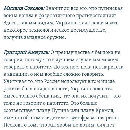
Михаил Соколов:
Значит ли все это, что путинская
360p
война вошла в фазу затяжного противостояния?
Auto
240p
360p
480p
480p
Здесь, как мы видим, Украина стала показывать
720p
некоторое технологическое преимущество,
720p
1080p
получив западное оружие.
1080p
Григорий Амнуэль:
О преимуществе я бы пока не
говорил, потому что в лучшем случае мы можем
говорить о паритете. До тех пор, пока нет паритета
в авиации, о нем вообще сложно говорить.
Учитывая то, что Россия использует в том числе
ракеты большой дальности, Украина пока что
имеет только обещания, что она их получит, – это
тоже не говорит о паритете. Это больше
соответствует плану Путина или плану Кремля,
именно об этом свидетельствует фраза товарища
Пескова о том, что мы якобы не хотим, сил нет