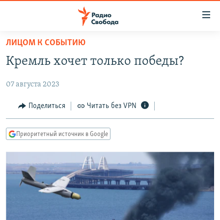
Ссылки
для
упрощенного
ЛИЦОМ К СОБЫТИЮ
ПРОГРАММЫ
доступа
Кремль хочет только победы?
ПОДКАСТЫ
Вернуться
к
07 августа 2023
АВТОРСКИЕ ПРОЕКТЫ
основному
ЦИТАТЫ СВОБОДЫ
Поделиться
Читать без VPN
содержанию
Вернутся
МНЕНИЯ
к
Приоритетный источник в Google
КУЛЬТУРА
главной
навигации
IDEL.РЕАЛИИ
Вернутся
КАВКАЗ.РЕАЛИИ
к
СЕВЕР.РЕАЛИИ
поиску
СИБИРЬ.РЕАЛИИ