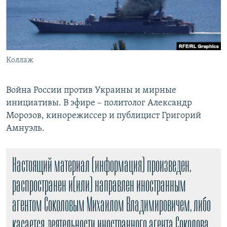
РАСПИСАНИЕ ВЕЩАНИЯ
ПОДПИШИТЕСЬ НА РАССЫЛКУ
СОЦИАЛЬНЫЕ СЕТИ
Коллаж
Война России против Украины и мирные
инициативы. В эфире – политолог Александр
Морозов, кинорежиссер и публицист Григорий
Все сайты РСЕ/РС
Амнуэль.
Настоящий материал (информация) произведен,
распространен и(или) направлен иностранным
агентом Соколовым Михаилом Владимировичем, либо
касается деятельности иностранного агента Соколова