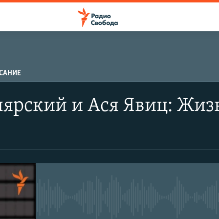
САНИЕ
ПОДПИСАТЬСЯ
ярский и Ася Явиц: Жизн
Apple Podcasts
Spotify
CastBox
No media source currently avail
Подписаться