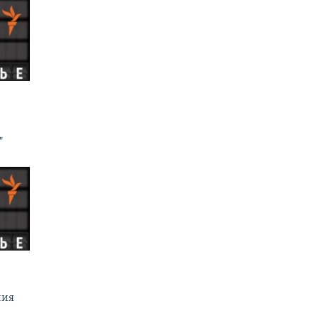
"
ния