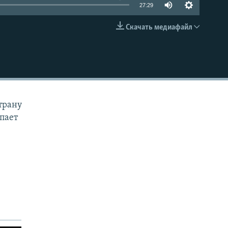
27:29
Скачать медиафайл
EMBED
трану
упает