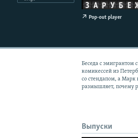
РАСПИСАНИЕ ВЕЩАНИЯ
ПОДПИШИТЕСЬ НА РАССЫЛКУ
Pop-out player
Беседа с эмигрантом 
комикессей из Петербу
со стендапом, а Марк
размышляет, почему р
Выпуски