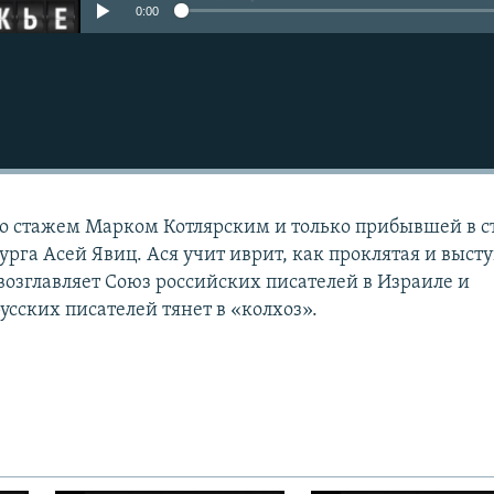
0:00
со стажем Марком Котлярским и только прибывшей в с
рга Асей Явиц. Ася учит иврит, как проклятая и выст
 возглавляет Союз российских писателей в Израиле и
усских писателей тянет в «колхоз».