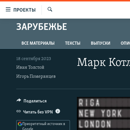
Ссылки
ПРОЕКТЫ
для
Искать
упрощенного
ЗАРУБЕЖЬЕ
ПРОГРАММЫ
доступа
ПОДКАСТЫ
Вернуться
ВСЕ МАТЕРИАЛЫ
ТЕКСТЫ
ВЫПУСКИ
ОПИ
АВТОРСКИЕ ПРОЕКТЫ
к
основному
ЦИТАТЫ СВОБОДЫ
18 сентября 2023
Марк Котл
содержанию
МНЕНИЯ
Иван Толстой
Вернутся
Игорь Померанцев
КУЛЬТУРА
к
главной
IDEL.РЕАЛИИ
навигации
КАВКАЗ.РЕАЛИИ
Вернутся
Поделиться
к
СЕВЕР.РЕАЛИИ
Читать без VPN
поиску
СИБИРЬ.РЕАЛИИ
Приоритетный источник в
Google