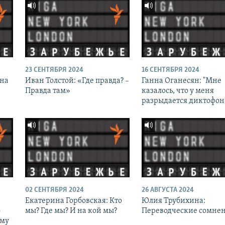
23 СЕНТЯБРЯ 2024
16 СЕНТЯБРЯ 2024
ина
Иван Толстой: «Где правда? –
Ганна Оганесян: "Мне
Правда там»
казалось, что у меня
разрыдается диктофон
02 СЕНТЯБРЯ 2024
26 АВГУСТА 2024
Екатерина Горбовская: Кто
Юлия Трубихина:
о
мы? Где мы? И на кой мы?
Переводческие сомне
ому