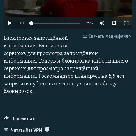
РАСПИСАНИЕ ВЕЩАНИЯ
ПОДПИШИТЕСЬ НА РАССЫЛКУ
Auto
0:00
2:25
СОЦИАЛЬНЫЕ СЕТИ
240p
Скачать медиафайл
Блокировка запрещённой
360p
информации. Блокировка
сервисов для просмотра запрещённой
480p
Auto
240p
360p
480p
информации. Теперь и блокировка информации о
720p
сервисах для просмотра запрещённой
720p
1080p
Все сайты РСЕ/РС
1080p
информации. Роскомнадзор планирует на 5,5 лет
запретить публиковать инструкции по обходу
блокировок.
Поделиться
Читать без VPN