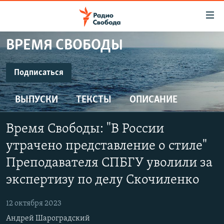
Ссылки
для
упрощенного
ВРЕМЯ СВОБОДЫ
ПРОГРАММЫ
доступа
ПОДКАСТЫ
Подписаться
Вернуться
к
ПОДПИСАТЬСЯ
АВТОРСКИЕ ПРОЕКТЫ
основному
ВЫПУСКИ
ТЕКСТЫ
ОПИСАНИЕ
ЦИТАТЫ СВОБОДЫ
содержанию
SoundCloud
Вернутся
МНЕНИЯ
Время Свободы: "В России
к
КУЛЬТУРА
утрачено представление о стиле"
главной
CastBox
навигации
IDEL.РЕАЛИИ
Преподавателя СПБГУ уволили за
Вернутся
экспертизу по делу Скочиленко
КАВКАЗ.РЕАЛИИ
YouTube
к
СЕВЕР.РЕАЛИИ
поиску
12 октября 2023
Подписаться
СИБИРЬ.РЕАЛИИ
Андрей Шароградский