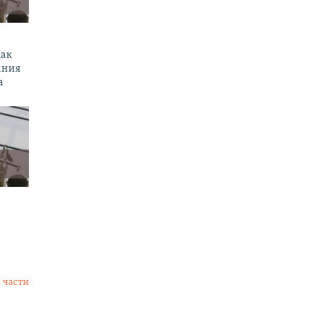
Как
ания
а
 части