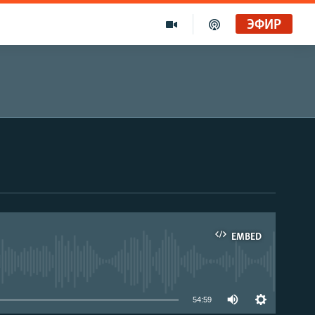
ЭФИР
EMBED
able
54:59