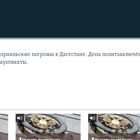
израильские погромы в Дагестане. День политзаключё
гауптвахты.