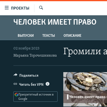
Ссылки
ПРОЕКТЫ
для
Искать
упрощенного
ЧЕЛОВЕК ИМЕЕТ ПРАВО
ПРОГРАММЫ
доступа
ПОДКАСТЫ
Вернуться
ВЫПУСКИ
ТЕКСТЫ
ОПИСАНИЕ
АВТОРСКИЕ ПРОЕКТЫ
к
основному
ЦИТАТЫ СВОБОДЫ
02 ноября 2023
Громили а
содержанию
Марьяна Торочешникова
МНЕНИЯ
Вернутся
КУЛЬТУРА
к
главной
IDEL.РЕАЛИИ
Поделиться
навигации
КАВКАЗ.РЕАЛИИ
Вернутся
Читать без VPN
к
СЕВЕР.РЕАЛИИ
поиску
Приоритетный источник в
СИБИРЬ.РЕАЛИИ
Google