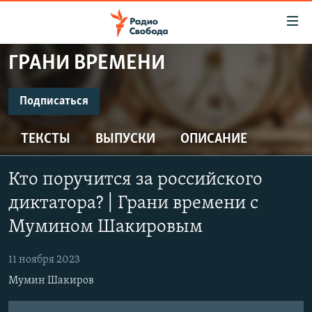
Ссылки
для
упрощенного
ГРАНИ ВРЕМЕНИ
ПРОГРАММЫ
доступа
ПОДКАСТЫ
Подписаться
Вернуться
к
ПОДПИСАТЬСЯ
АВТОРСКИЕ ПРОЕКТЫ
основному
ТЕКСТЫ
ВЫПУСКИ
ОПИСАНИЕ
ЦИТАТЫ СВОБОДЫ
содержанию
Spotify
Вернутся
МНЕНИЯ
Кто поручится за российского
к
КУЛЬТУРА
диктатора? | Грани времени с
главной
CastBox
навигации
IDEL.РЕАЛИИ
Мумином Шакировым
Вернутся
КАВКАЗ.РЕАЛИИ
Подписаться
к
11 ноября 2023
СЕВЕР.РЕАЛИИ
поиску
Мумин Шакиров
СИБИРЬ.РЕАЛИИ