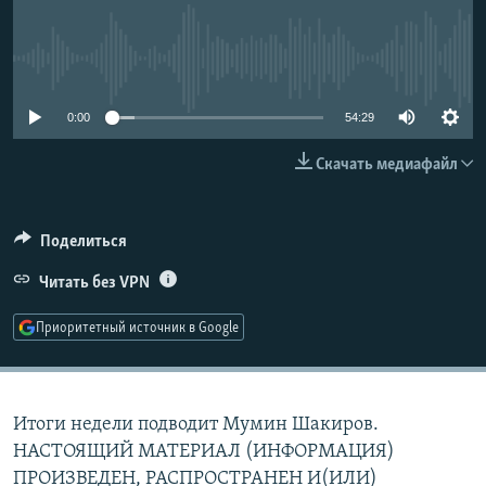
РАСПИСАНИЕ ВЕЩАНИЯ
ПОДПИШИТЕСЬ НА РАССЫЛКУ
No media source currently available
СОЦИАЛЬНЫЕ СЕТИ
0:00
54:29
Скачать медиафайл
Поделиться
Все сайты РСЕ/РС
Читать без VPN
Приоритетный источник в Google
Итоги недели подводит Мумин Шакиров.
НАСТОЯЩИЙ МАТЕРИАЛ (ИНФОРМАЦИЯ)
ПРОИЗВЕДЕН, РАСПРОСТРАНЕН И(ИЛИ)