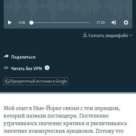
РАСПИСАНИЕ ВЕЩАНИЯ
No media source currently available
ПОДПИШИТЕСЬ НА РАССЫЛКУ
0:00
27:29
СОЦИАЛЬНЫЕ СЕТИ
Скачать медиафайл
Поделиться
Читать без VPN
Все сайты РСЕ/РС
Приоритетный источник в Google
Мой опыт в Нью-Йорке связан с тем периодом,
который назвали постмодерн. Постепенно
утрачивалось значение критики и увеличивалось
значение коммерческих аукционов. Потому что