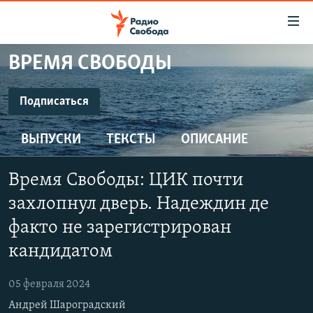
Ссылки
для
упрощенного
ВРЕМЯ СВОБОДЫ
ПРОГРАММЫ
доступа
ПОДКАСТЫ
Подписаться
Вернуться
к
ПОДПИСАТЬСЯ
АВТОРСКИЕ ПРОЕКТЫ
основному
ВЫПУСКИ
ТЕКСТЫ
ОПИСАНИЕ
ЦИТАТЫ СВОБОДЫ
содержанию
SoundCloud
Вернутся
МНЕНИЯ
Время Свободы: ЦИК почти
к
КУЛЬТУРА
захлопнул дверь. Надеждин де
главной
CastBox
навигации
IDEL.РЕАЛИИ
факто не зарегистрирован
Вернутся
кандидатом
КАВКАЗ.РЕАЛИИ
YouTube
к
СЕВЕР.РЕАЛИИ
поиску
05 февраля 2024
Подписаться
СИБИРЬ.РЕАЛИИ
Андрей Шароградский