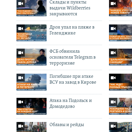
Cклады и пункты
выдачи Wildberries
закрываются
Дрон упал на пляже в
Геленджике
ФСБ обвинила
основателя Telegram в
терроризме
Погибшие при атаке
ВСУ на завод в Кирове
Атака на Подольск и
Домодедово
Облавы и рейды