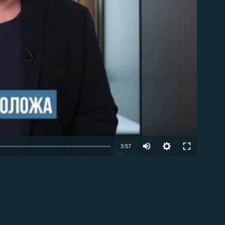
able
Auto
3:57
240p
EMBED
360p
480p
720p