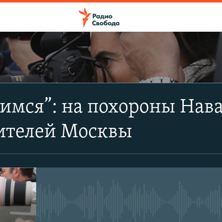
ПОДПИСАТЬСЯ
имся”: на похороны Нав
Apple Podcasts
ителей Москвы
CastBox
Подписаться
No media source currently avail