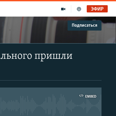
ЭФИР
Подписаться
ального пришли
EMBED
able