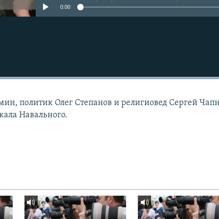
0:00
ин, политик Олег Степанов и религиовед Сергей Чап
жала Навального.