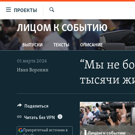
Ссылки
ПРОЕКТЫ
для
Искать
упрощенного
ЛИЦОМ К СОБЫТИЮ
ПРОГРАММЫ
доступа
ПОДКАСТЫ
Вернуться
ВЫПУСКИ
ТЕКСТЫ
ОПИСАНИЕ
АВТОРСКИЕ ПРОЕКТЫ
к
основному
ЦИТАТЫ СВОБОДЫ
01 марта 2024
“Мы не бо
содержанию
МНЕНИЯ
Иван Воронин
Вернутся
тысячи ж
КУЛЬТУРА
к
главной
IDEL.РЕАЛИИ
навигации
КАВКАЗ.РЕАЛИИ
Вернутся
Поделиться
к
СЕВЕР.РЕАЛИИ
Читать без VPN
поиску
СИБИРЬ.РЕАЛИИ
Приоритетный источник в