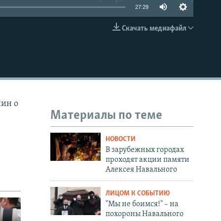
27:29
Скачать медиафайл
EMBED
нин о
Материалы по теме
НОВОСТИ
В зарубежных городах
проходят акции памяти
Алексея Навального
ЛИЦОМ К СОБЫТИЮ
"Мы не боимся!" – на
похороны Навального