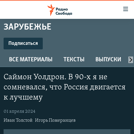
Ссылки
для
упрощенного
ЗАРУБЕЖЬЕ
ПРОГРАММЫ
доступа
ПОДКАСТЫ
Подписаться
Вернуться
к
ПОДПИСАТЬСЯ
АВТОРСКИЕ ПРОЕКТЫ
основному
ВСЕ МАТЕРИАЛЫ
ТЕКСТЫ
ВЫПУСКИ
ЦИТАТЫ СВОБОДЫ
содержанию
Spotify
Вернутся
МНЕНИЯ
Саймон Уолдрон. В 90-х я не
к
КУЛЬТУРА
сомневался, что Россия двигается
главной
CastBox
навигации
IDEL.РЕАЛИИ
к лучшему
Вернутся
КАВКАЗ.РЕАЛИИ
Подписаться
к
01 апреля 2024
СЕВЕР.РЕАЛИИ
поиску
Иван Толстой
Игорь Померанцев
СИБИРЬ.РЕАЛИИ