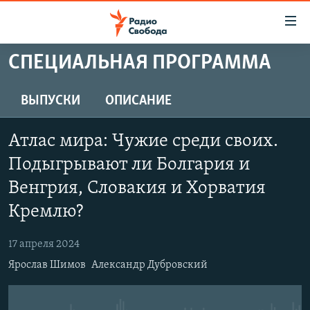
Ссылки
для
упрощенного
СПЕЦИАЛЬНАЯ ПРОГРАММА
ПРОГРАММЫ
доступа
ПОДКАСТЫ
ВЫПУСКИ
ОПИСАНИЕ
Вернуться
к
АВТОРСКИЕ ПРОЕКТЫ
основному
Атлас мира: Чужие среди своих.
ЦИТАТЫ СВОБОДЫ
содержанию
Подыгрывают ли Болгария и
Вернутся
МНЕНИЯ
Венгрия, Словакия и Хорватия
к
КУЛЬТУРА
главной
Кремлю?
навигации
IDEL.РЕАЛИИ
Вернутся
17 апреля 2024
КАВКАЗ.РЕАЛИИ
к
Ярослав Шимов
Александр Дубровский
СЕВЕР.РЕАЛИИ
поиску
СИБИРЬ.РЕАЛИИ