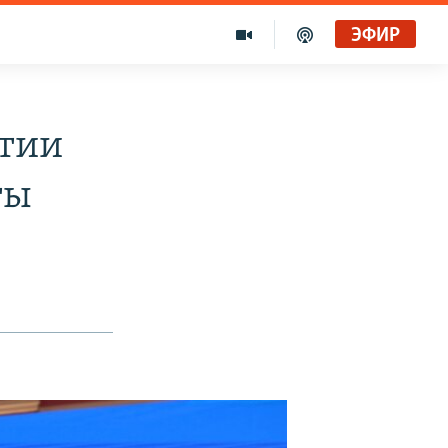
ЭФИР
атии
ты