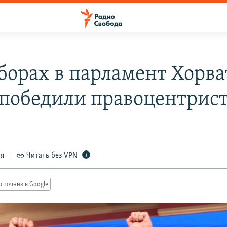
борах в парламент Хорв
 победили правоцентрис
ся
Читать без VPN
сточник в Google