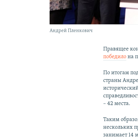
Андрей Пленкович
Правящее кон
победило
на п
По итогам по
страны Андре
исторический
справедливос
– 42 места.
Таким образо
нескольких п
занимает 14 м