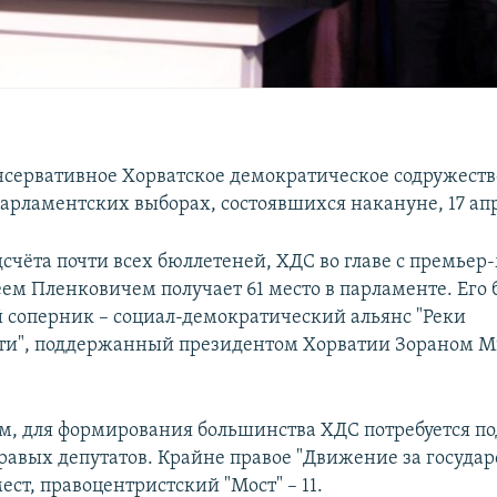
сервативное Хорватское демократическое содружеств
арламентских выборах, состоявшихся накануне, 17 ап
дсчёта почти всех бюллетеней, ХДС во главе с премье
ем Пленковичем получает 61 место в парламенте. Ег
 соперник – социал-демократический альянс "Реки
ти", поддержанный президентом Хорватии Зораном 
м, для формирования большинства ХДС потребуется п
равых депутатов. Крайне правое "Движение за государ
ест, правоцентристский "Мост" – 11.