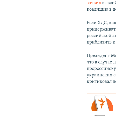
заявил
в свое
коалицию в п
Если ХДС, как
придерживать
российской аг
приблизить к
Президент Ми
что в случае
пророссийску
украинских с
критиковал п