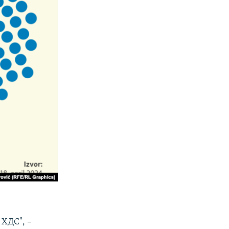
 ХДС", –