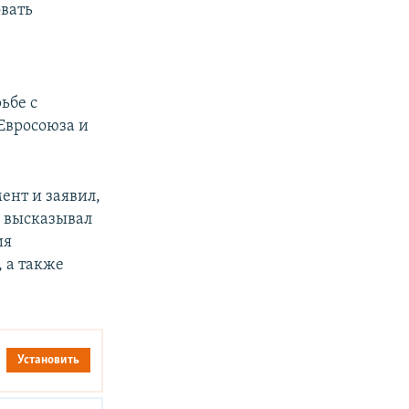
вать
ьбе с
 Евросоюза и
ент и заявил,
о высказывал
ия
 а также
Установить