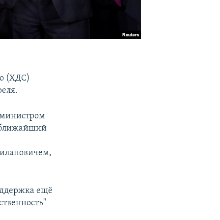
о (ХДС)
реля.
р-министром
о ближайший
Милановичем,
оддержка ещё
ственность"