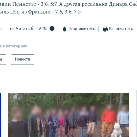
вии Пеннетте - 3:6, 5:7. А другая россиянка Динара С
ль Пэн из Франции - 7:6, 3:6, 7:5.
ся
Читать без VPN
Подпишитесь
Распечатать
е в категориях
ы
Новости