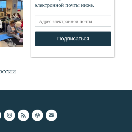
.
оссии