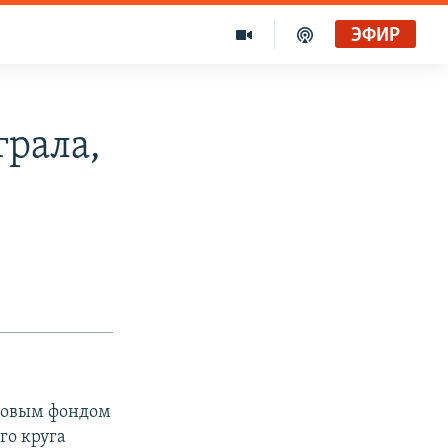
ЭФИР
грала,
изовым фондом
го круга