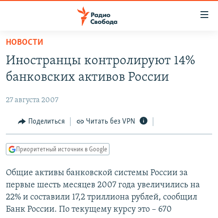
Ссылки
для
упрощенного
НОВОСТИ
ПРОГРАММЫ
доступа
Иностранцы контролируют 14%
ПОДКАСТЫ
Вернуться
банковских активов России
к
АВТОРСКИЕ ПРОЕКТЫ
основному
27 августа 2007
ЦИТАТЫ СВОБОДЫ
содержанию
Вернутся
МНЕНИЯ
Поделиться
Читать без VPN
к
КУЛЬТУРА
главной
Приоритетный источник в Google
навигации
IDEL.РЕАЛИИ
Вернутся
Общие активы банковской системы России за
КАВКАЗ.РЕАЛИИ
к
первые шесть месяцев 2007 года увеличились на
СЕВЕР.РЕАЛИИ
поиску
22% и составили 17,2 триллиона рублей, сообщил
Банк России. По текущему курсу это – 670
СИБИРЬ.РЕАЛИИ