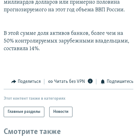
миллиардов долларов или примерно половина
РАСПИСАНИЕ ВЕЩАНИЯ
прогнозируемого на этот год объема ВВП России.
ПОДПИШИТЕСЬ НА РАССЫЛКУ
В этой сумме доля активов банков, более чем на
СОЦИАЛЬНЫЕ СЕТИ
50% контролируемых зарубежными владельцами,
составила 14%.
Все сайты РСЕ/РС
Поделиться
Читать без VPN
Подпишитесь
Этот контент также в категориях
Главные разделы
Новости
Смотрите также