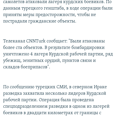
самолетов атаковали лагеря курдских боевиков. По
РАСПИСАНИЕ ВЕЩАНИЯ
данным турецкого генштаба, в ходе операции были
ПОДПИШИТЕСЬ НА РАССЫЛКУ
приняты меры предосторожности, чтобы не
пострадали гражданские объекты.
СОЦИАЛЬНЫЕ СЕТИ
Телеканал CNNTurk сообщает: "Были атакованы
более ста объектов. В результате бомбардировки
уничтожено 4 лагеря Курдской рабочей партии, ряд
убежищ, зенитных орудий, пунктов связи и
Все сайты РСЕ/РС
складов боеприпасов".
По сообщению турецких СМИ, в северном Ираке
разведка захватила несколько лидеров Курдской
рабочей партии. Операция была проведена
спецподразделением разведки в одном из лагерей
боевиков в двадцати километрах от границы с