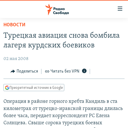
Ссылки
для
упрощенного
НОВОСТИ
ПРОГРАММЫ
доступа
Турецкая авиация снова бомбила
ПОДКАСТЫ
Вернуться
лагеря курдских боевиков
к
АВТОРСКИЕ ПРОЕКТЫ
основному
02 мая 2008
ЦИТАТЫ СВОБОДЫ
содержанию
Вернутся
МНЕНИЯ
Поделиться
Читать без VPN
к
КУЛЬТУРА
главной
Приоритетный источник в Google
навигации
IDEL.РЕАЛИИ
Вернутся
Операция в районе горного хребта Кандиль в ста
КАВКАЗ.РЕАЛИИ
к
километрах от турецко-иракской границы длилась
СЕВЕР.РЕАЛИИ
поиску
более часа, передает корреспондент РС Елена
Солнцева. Свыше сорока турецких боевых
СИБИРЬ.РЕАЛИИ