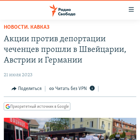
Ссылки
для
упрощенного
НОВОСТИ. КАВКАЗ
ПРОГРАММЫ
доступа
Акции против депортации
ПОДКАСТЫ
Вернуться
чеченцев прошли в Швейцарии,
к
АВТОРСКИЕ ПРОЕКТЫ
Австрии и Германии
основному
ЦИТАТЫ СВОБОДЫ
содержанию
21 июля 2023
Вернутся
МНЕНИЯ
к
Поделиться
Читать без VPN
КУЛЬТУРА
главной
навигации
IDEL.РЕАЛИИ
Приоритетный источник в Google
Вернутся
КАВКАЗ.РЕАЛИИ
к
СЕВЕР.РЕАЛИИ
поиску
СИБИРЬ.РЕАЛИИ