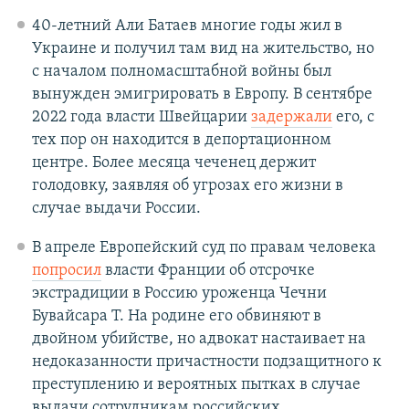
40-летний Али Батаев многие годы жил в
Украине и получил там вид на жительство, но
с началом полномасштабной войны был
вынужден эмигрировать в Европу. В сентябре
2022 года власти Швейцарии
задержали
его, с
тех пор он находится в депортационном
центре. Более месяца чеченец держит
голодовку, заявляя об угрозах его жизни в
случае выдачи России.
В апреле Европейский суд по правам человека
попросил
власти Франции об отсрочке
экстрадиции в Россию уроженца Чечни
Бувайсара Т. На родине его обвиняют в
двойном убийстве, но адвокат настаивает на
недоказанности причастности подзащитного к
преступлению и вероятных пытках в случае
выдачи сотрудникам российских