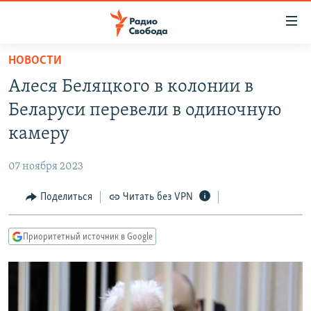
Ссылки
для
упрощенного
НОВОСТИ
ПРОГРАММЫ
доступа
Алеся Беляцкого в колонии в
ПОДКАСТЫ
Вернуться
Беларуси перевели в одиночную
к
АВТОРСКИЕ ПРОЕКТЫ
камеру
основному
ЦИТАТЫ СВОБОДЫ
содержанию
07 ноября 2023
Вернутся
МНЕНИЯ
к
Поделиться
Читать без VPN
КУЛЬТУРА
главной
навигации
IDEL.РЕАЛИИ
Приоритетный источник в Google
Вернутся
КАВКАЗ.РЕАЛИИ
к
СЕВЕР.РЕАЛИИ
поиску
СИБИРЬ.РЕАЛИИ