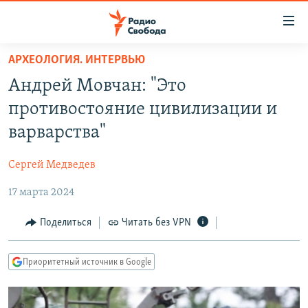
Ссылки
для
упрощенного
АРХЕОЛОГИЯ. ИНТЕРВЬЮ
ПРОГРАММЫ
доступа
Андрей Мовчан: "Это
ПОДКАСТЫ
Вернуться
противостояние цивилизации и
к
АВТОРСКИЕ ПРОЕКТЫ
варварства"
основному
ЦИТАТЫ СВОБОДЫ
содержанию
Сергей Медведев
Вернутся
МНЕНИЯ
к
17 марта 2024
КУЛЬТУРА
главной
навигации
IDEL.РЕАЛИИ
Поделиться
Читать без VPN
Вернутся
КАВКАЗ.РЕАЛИИ
к
Приоритетный источник в Google
СЕВЕР.РЕАЛИИ
поиску
СИБИРЬ.РЕАЛИИ