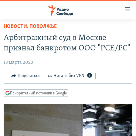
Ссылки
для
упрощенного
НОВОСТИ. ПОВОЛЖЬЕ
ПРОГРАММЫ
доступа
Арбитражный суд в Москве
ПОДКАСТЫ
Вернуться
признал банкротом ООО "РСЕ/РC"
к
АВТОРСКИЕ ПРОЕКТЫ
основному
13 марта 2023
ЦИТАТЫ СВОБОДЫ
содержанию
Вернутся
МНЕНИЯ
Поделиться
Читать без VPN
к
КУЛЬТУРА
главной
Приоритетный источник в Google
навигации
IDEL.РЕАЛИИ
Вернутся
КАВКАЗ.РЕАЛИИ
к
СЕВЕР.РЕАЛИИ
поиску
СИБИРЬ.РЕАЛИИ