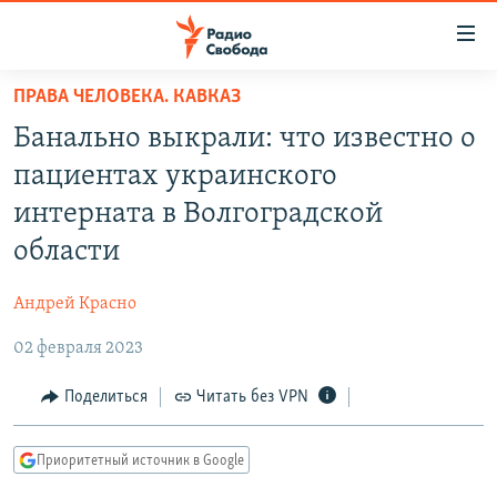
Ссылки
для
упрощенного
ПРАВА ЧЕЛОВЕКА. КАВКАЗ
ПРОГРАММЫ
доступа
Банально выкрали: что известно о
ПОДКАСТЫ
Вернуться
пациентах украинского
к
АВТОРСКИЕ ПРОЕКТЫ
интерната в Волгоградской
основному
ЦИТАТЫ СВОБОДЫ
содержанию
области
Вернутся
МНЕНИЯ
к
Андрей Красно
КУЛЬТУРА
главной
02 февраля 2023
навигации
IDEL.РЕАЛИИ
Вернутся
КАВКАЗ.РЕАЛИИ
Поделиться
Читать без VPN
к
СЕВЕР.РЕАЛИИ
поиску
Приоритетный источник в Google
СИБИРЬ.РЕАЛИИ