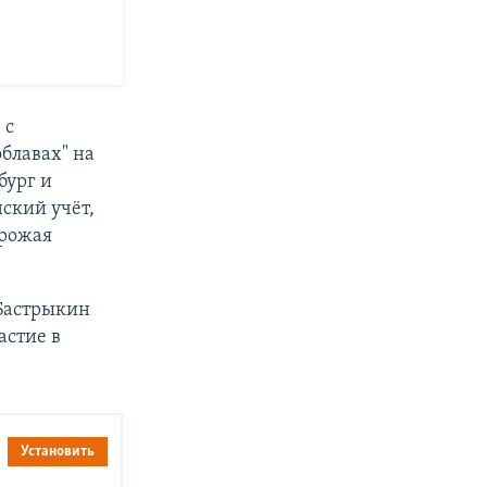
 с
блавах" на
бург и
нский учёт,
грожая
 Бастрыкин
астие в
Установить