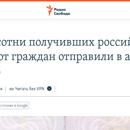
 сотни получивших росс
рт граждан отправили в
3
ся
Читать без VPN
сточник в Google