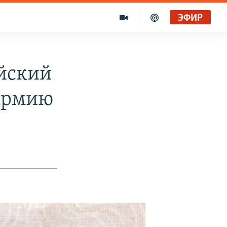
ЭФИР
ийский
 армию