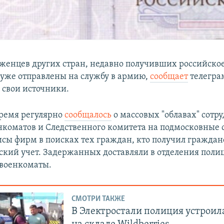
оженцев других стран, недавно получивших российско
 уже отправлены на службу в армию,
сообщает
телегра
 свои источники.
время регулярно
сообщалось
о массовых "облавах" сотр
нкоматов и Следственного комитета на подмосковные 
исы фирм в поисках тех граждан, кто получил гражданс
нский учет. Задержанных доставляли в отделения полиц
 военкоматы.
СМОТРИ ТАКЖЕ
В Электростали полиция устроила