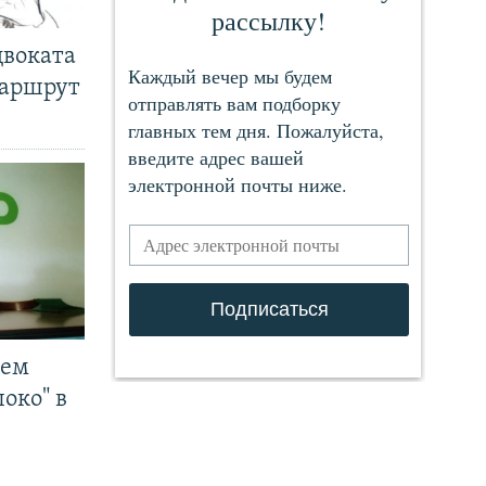
двоката
маршрут
чем
око" в