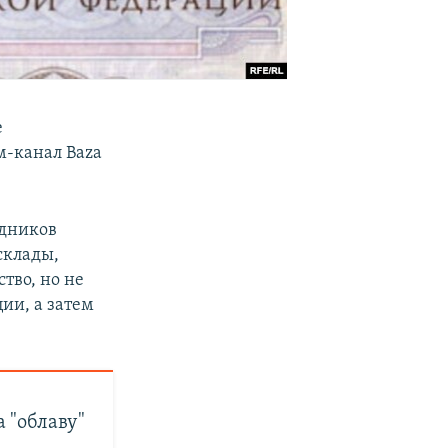
е
м-канал Baza
удников
склады,
тво, но не
ии, а затем
 "облаву"