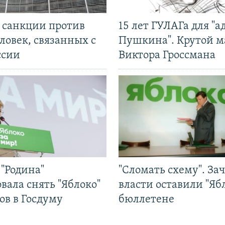
л санкции против
15 лет ГУЛАГа для "а
ловек, связанных с
Пушкина". Крутой 
ссии
Виктора Гроссмана
"Родина"
"Сломать схему". За
вала снять "Яблоко"
власти оставили "Ябл
ов в Госдуму
бюллетене