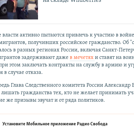
на складе Wildberries
 власти активно пытаются привлечь к участию в войне
игрантов, получивших российское гражданство. Об "о
лось в разных регионах России, включая Санкт-Петер
игрантов задерживают даже
в мечетях
и ставят на вои
при этом заключать контракты на службу в армию и у
 в случае отказа.
редь Глава Следственного комитета России Александр
лишать гражданства тех, кто не желает принимать уч
ие же призывы звучат и от ряда политиков.
Установите Мобильное приложение
Радио Свобода