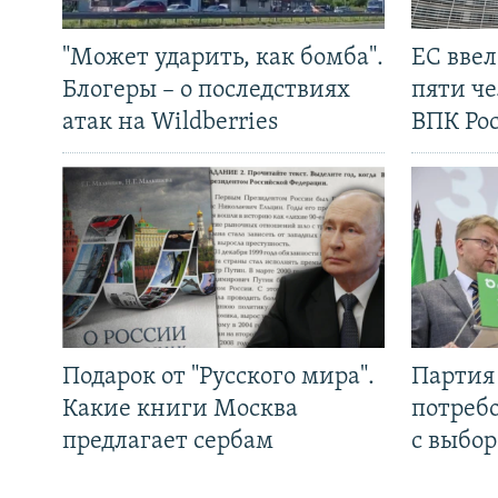
"Может ударить, как бомба".
ЕС вве
Блогеры – о последствиях
пяти че
атак на Wildberries
ВПК Ро
Подарок от "Русского мира".
Партия 
Какие книги Москва
потребо
предлагает сербам
с выбор