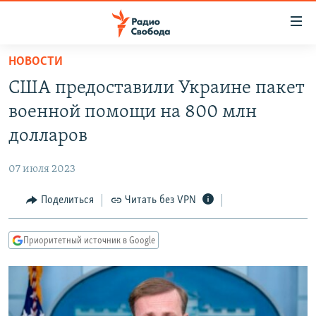
Ссылки
для
упрощенного
НОВОСТИ
ПРОГРАММЫ
доступа
США предоставили Украине пакет
ПОДКАСТЫ
Вернуться
военной помощи на 800 млн
к
АВТОРСКИЕ ПРОЕКТЫ
долларов
основному
ЦИТАТЫ СВОБОДЫ
содержанию
07 июля 2023
Вернутся
МНЕНИЯ
к
Поделиться
Читать без VPN
КУЛЬТУРА
главной
навигации
IDEL.РЕАЛИИ
Приоритетный источник в Google
Вернутся
КАВКАЗ.РЕАЛИИ
к
СЕВЕР.РЕАЛИИ
поиску
СИБИРЬ.РЕАЛИИ