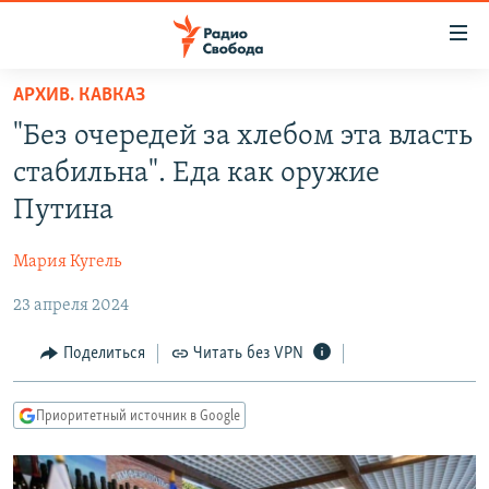
Ссылки
для
упрощенного
АРХИВ. КАВКАЗ
ПРОГРАММЫ
доступа
"Без очередей за хлебом эта власть
ПОДКАСТЫ
Вернуться
стабильна". Еда как оружие
к
АВТОРСКИЕ ПРОЕКТЫ
Путина
основному
ЦИТАТЫ СВОБОДЫ
содержанию
Мария Кугель
Вернутся
МНЕНИЯ
к
23 апреля 2024
КУЛЬТУРА
главной
навигации
IDEL.РЕАЛИИ
Поделиться
Читать без VPN
Вернутся
КАВКАЗ.РЕАЛИИ
к
Приоритетный источник в Google
СЕВЕР.РЕАЛИИ
поиску
СИБИРЬ.РЕАЛИИ