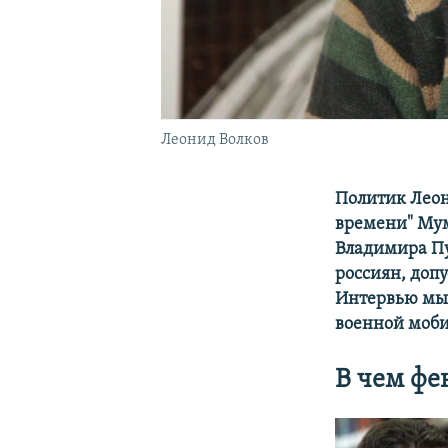
Леонид Волков
Политик Леон
времени" Мум
Владимира Пу
россиян, доп
Интервью мы 
военной моб
В чем фе