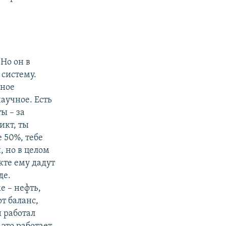
Но он в
 систему.
зное
научное. Есть
ы – за
ликт, ты
е 50%, тебе
й, но в целом
кте ему дадут
де.
е – нефть,
т баланс,
н работал