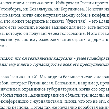
 носителем легитимности. Избиратели России просто
отенберга, ни Ковальчука, ни Бортникова. Но когда и
есекаются, когда они вступают между собой в конфлик
 кто может разрулить и сказать "будет так", – это Вл
него есть рейтинг, крайне важный для него, есть леги
а, которую он получает через голосование. И это позв
фективную систему разворовывания страны и держать 
лет.
читают, что он гениальный кадровик – умеет подбират
ны ему и легко соучаствуют во всех его преступлениях
 слова "гениальный". Мы видели большое число и дово
бок, которые Путин делал. Вспомним, например, про
значением охранников губернаторами, когда его охр
аботал главой Калининградской области три недели, 
конференцию с журналистами, понял, что это не его, 
хал из региона. Потом так же неудачно поработал мин