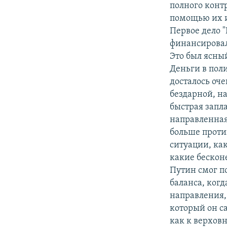
полного конт
помощью их и
Первое дело "
финансировал
Это был ясный
Деньги в поли
досталось оче
бездарной, н
быстрая запл
направленная
больше проти
ситуации, как
какие бескон
Путин смог п
баланса, ког
направления,
который он с
как к верховн