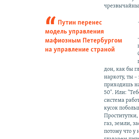
чрезвычайных
Путин перенес
модель управления
мафиозным Петербургом
на управление страной
дон, как бы г
наркоту, ты –
приходишь на 
50". Или: "Те
система рабо
кусок побольш
Проститутки, 
газ, земли, з
потому что у 