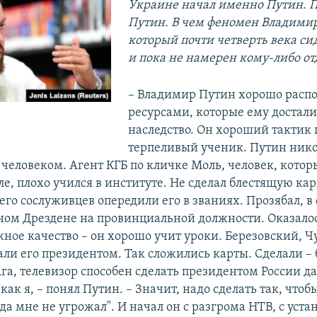
Украине начал именно Путин. 
Путин. В чем феномен Владимир
который почти четверть века си
и пока не намерен кому-либо от
– Владимир Путин хорошо расп
ресурсами, которые ему достали
наследство. Он хороший тактик 
терпеливый ученик. Путин нико
еловеком. Агент КГБ по кличке Моль, человек, котор
е, плохо учился в институте. Не сделал блестящую кар
го сослуживцев опередили его в званиях. Прозябал, в 
ом Дрездене на провинциальной должности. Оказалось
жное качество – он хорошо учит уроки. Березовский, Ч
али его президентом. Так сложились карты. Сделали – 
Ага, телевизор способен сделать президентом России д
как я, – понял Путин. – Значит, надо сделать так, чтоб
а мне не угрожал". И начал он с разгрома НТВ, с уст