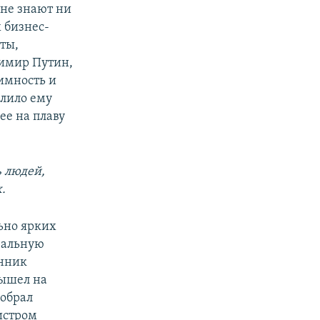
 не знают ни
х бизнес-
ты,
адимир Путин,
тимность и
олило ему
ее на плаву
ь людей,
.
льно ярких
вальную
анник
вышел на
собрал
истром