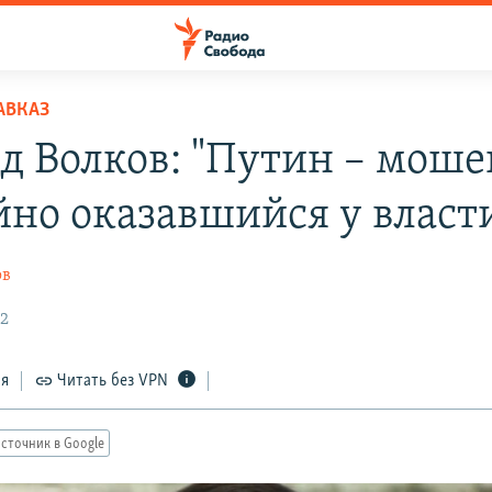
АВКАЗ
д Волков: "Путин – моше
йно оказавшийся у власт
ов
22
ся
Читать без VPN
сточник в Google