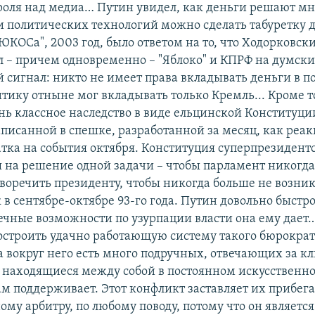
роля над медиа… Путин увидел, как деньги решают мно
 политических технологий можно сделать табуретку д
ЮКОСа", 2003 год, было ответом на то, что Ходорковск
 – причем одновременно – "Яблоко" и КПРФ на думски
 сигнал: никто не имеет права вкладывать деньги в п
тику отныне мог вкладывать только Кремль... Кроме т
нь классное наследство в виде ельцинской Конституции
аписанной в спешке, разработанной за месяц, как реак
атка на события октября. Конституция суперпрезидент
 на решение одной задачи – чтобы парламент никогда
воречить президенту, чтобы никогда больше не возник
 в сентябре-октябре 93-го года. Путин довольно быстро
ечные возможности по узурпации власти она ему дает
остроить удачно работающую систему такого бюрокра
да вокруг него есть много подручных, отвечающих за к
 находящиеся между собой в постоянном искусственн
ам поддерживает. Этот конфликт заставляет их прибега
ому арбитру, по любому поводу, потому что он является