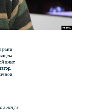
"Грани
тоящем
ой вине
татор.
тичной
о войну в