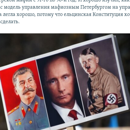
рской мафии с 91-го по 96-й год. И хорошо изучил, как 
с модель управления мафиозным Петербургом на упр
на легла хорошо, потому что ельцинская Конституция х
 сделать.