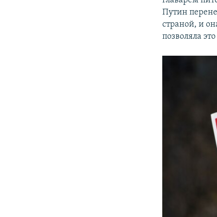
главарем пите
Путин перене
страной, и о
позволяла это