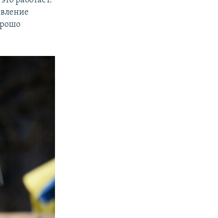
это работает.
авление
орошо