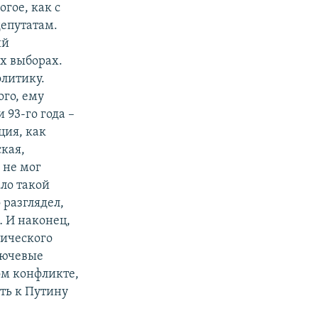
гое, как с
епутатам.
ий
х выборах.
олитику.
ого, ему
 93-го года –
ция, как
ская,
 не мог
ло такой
 разглядел,
… И наконец,
тического
лючевые
ом конфликте,
ть к Путину