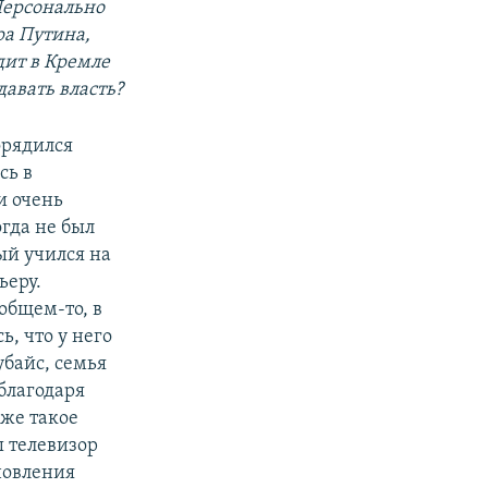
Персонально
а Путина,
дит в Кремле
давать власть?
орядился
сь в
и очень
гда не был
ый учился на
ьеру.
общем-то, в
, что у него
убайс, семья
благодаря
аже такое
ы телевизор
ановления