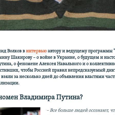
ид Волков в
интервью
автору и ведущему программы 
ину Шакирову – о войне в Украине, о будущем и нас
тина, о феномене Алексея Навального и о коллективн
устивших, чтобы Россией правил непредсказуемый дик
взяли за несколько дней до объявления властями час
илизации.
номен Владимира Путина?
– Все больше людей осознают, чт