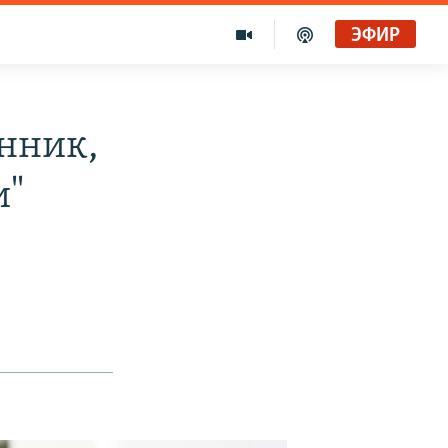
ЭФИР
нник,
и"