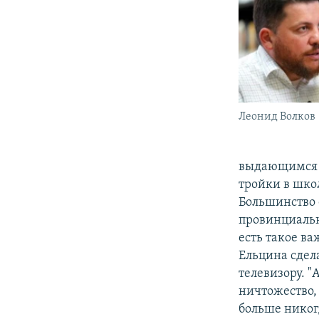
Леонид Волков
выдающимся ч
тройки в школ
Большинство е
провинциальн
есть такое ва
Ельцина сдел
телевизору. "
ничтожество, 
больше никогд