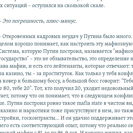
 ситуаций – оступился на скользкой скале.
– Это погрешность, плюс-минус.
– Откровенных кадровых неудач у Путина было много. 
целом хорошо понимает, как настроить эту мафиозную
Система, которую Путин построил, называется "мафио
государство" – это не обзывательство, это определение 
лава мафии, и есть его лейтенанты, которые отвечают: т
 за казино, ты – за проституток. Как только у тебя конф
ковер к большому боссу, а большой босс говорит: "Теб
бе 80, тебе 20". Тот, кто получил 20, уходит недовольны
тает, потому что он понимает, что в следующем конфли
е. Путин построил ровно такое mafia state в чистом ви
казино и наркотики тоже присутствуют в нем, но такж
астройки, госконтракты… И он удачно поддерживает это
него есть соответствующий опыт, потому что реально о