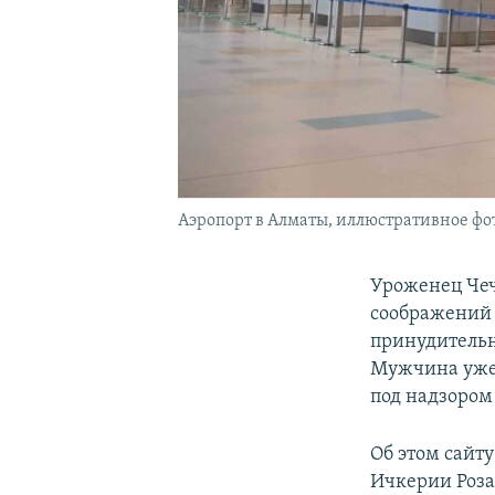
Аэропорт в Алматы, иллюстративное фо
Уроженец Чеч
соображений 
принудительн
Мужчина уже 
под надзором
Об этом сайт
Ичкерии Роза