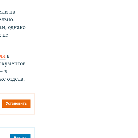
или на
льно.
ан, однако
 по
ли
в
документов
— в
же отдела.
Установить
Читать