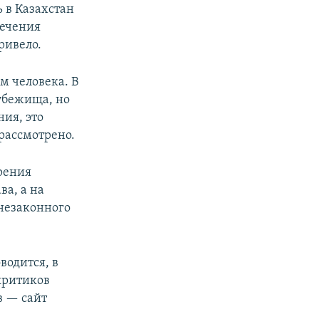
 в Казахстан
печения
ривело.
 человека. В
 убежища, но
ия, это
 рассмотрено.
рения
а, а на
 незаконного
водится, в
критиков
в — сайт