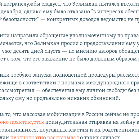
й погранслужбы следует, что Зелимхан пытался въехать
 декабря, однако ему было отказано "в интересах обес
 безопасности" — конкретных доводов ведомство не п
ки направили обращение уполномоченному по правам
мечается, что Зелимхан просил о предоставлении ему
з уже десять дней спустя — по мнению авторов обращен
ет о том, что его заявление не было должным образом
ки требуют запуска полноценной процедуры рассмот
бежище в соответствии с нормами международного прав
 рассмотрения — обеспечения ему личной свободы без
кольку ему не предъявлено никаких обвинений.
а то, что массовая мобилизация в России сейчас не про
око
практикуется
принудительная отправка на войну 
ровинившихся, неугодных властям и их родственнико
алии
неоднократно
рассказывал
о таких случаях.