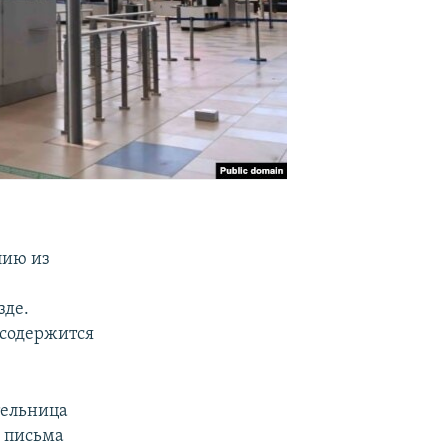
лию из
зде.
 содержится
тельница
 письма