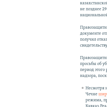
казахстанско
не позднее 29
национальной
Правозащитни
документе от
получил отка
свидетельству
Правозащитни
просьбы об у
период этого
надзора, пос
Несмотря н
Чечне
шир
режима, п
Кавказ.Ре