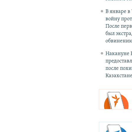
В январе в
войну про
После перв
был экстра
обвинению
Накануне 
предоставл
после пох
Казахстане