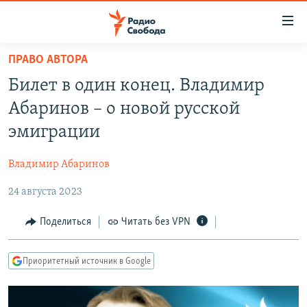
Ссылки
для
упрощенного
ПРАВО АВТОРА
ПРОГРАММЫ
доступа
Билет в один конец. Владимир
ПОДКАСТЫ
Вернуться
Абаринов – о новой русской
к
АВТОРСКИЕ ПРОЕКТЫ
эмиграции
основному
ЦИТАТЫ СВОБОДЫ
содержанию
Владимир Абаринов
Вернутся
МНЕНИЯ
к
24 августа 2023
КУЛЬТУРА
главной
навигации
IDEL.РЕАЛИИ
Поделиться
Читать без VPN
Вернутся
КАВКАЗ.РЕАЛИИ
к
Приоритетный источник в Google
СЕВЕР.РЕАЛИИ
поиску
СИБИРЬ.РЕАЛИИ