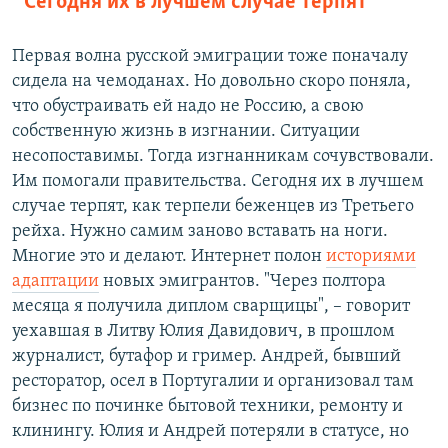
Сегодня их в лучшем случае терпят
Первая волна русской эмиграции тоже поначалу
сидела на чемоданах. Но довольно скоро поняла,
что обустраивать ей надо не Россию, а свою
собственную жизнь в изгнании. Ситуации
несопоставимы. Тогда изгнанникам сочувствовали.
Им помогали правительства. Сегодня их в лучшем
случае терпят, как терпели беженцев из Третьего
рейха. Нужно самим заново вставать на ноги.
Многие это и делают. Интернет полон
историями
адаптации
новых эмигрантов.
"Через полтора
месяца я получила диплом сварщицы", – говорит
уехавшая в Литву Юлия Давидович, в прошлом
журналист, бутафор и гример. Андрей, бывший
ресторатор, осел в Португалии и организовал там
бизнес по починке бытовой техники, ремонту и
клинингу. Юлия и Андрей потеряли в статусе, но