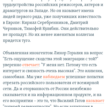
трудоустройства российских режиссеров, актеров и
драматургов на Западе. Но он называет имена
людей первого ряда, уже получивших известность
в Европе: Кирилл Серебренников, Дмитрий
Черняков, Тимофей Кулябин. Они действительно
не пропадут. Но их менее именитым коллегам
придется туго.
Объявленная иноагентом Линор Горалик на вопрос
"Есть ощущение сходства этой эмиграции с той?"
уверенно
отвечает
: "У меня нет. Потому что есть
интернет и связность очень высокая". Это иллюзия,
самообман. Мы уже
наблюдаем
успешные попытки
отрезать российского пользователя от всемирной
сети. Да и оторванность от России неизбежно
сказывается и на информационном продукте, и на
его восприятии – это то, что Василий Гатов
называет
"потерей релевантности". Но если аудитория в