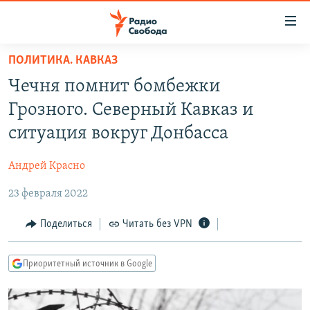
Ссылки
для
упрощенного
ПОЛИТИКА. КАВКАЗ
ПРОГРАММЫ
доступа
Чечня помнит бомбежки
ПОДКАСТЫ
Вернуться
Грозного. Северный Кавказ и
к
АВТОРСКИЕ ПРОЕКТЫ
ситуация вокруг Донбасса
основному
ЦИТАТЫ СВОБОДЫ
содержанию
Андрей Красно
Вернутся
МНЕНИЯ
к
23 февраля 2022
КУЛЬТУРА
главной
навигации
IDEL.РЕАЛИИ
Поделиться
Читать без VPN
Вернутся
КАВКАЗ.РЕАЛИИ
к
Приоритетный источник в Google
СЕВЕР.РЕАЛИИ
поиску
СИБИРЬ.РЕАЛИИ