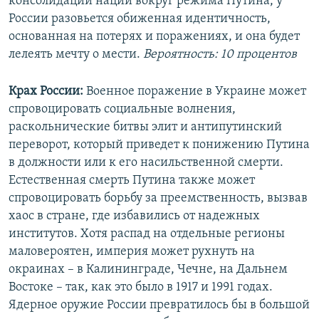
консолидации нации вокруг режима Путина, у
России разовьется обиженная идентичность,
основанная на потерях и поражениях, и она будет
лелеять мечту о мести.
Вероятность: 10 процентов
Крах России:
Военное поражение в Украине может
спровоцировать социальные волнения,
раскольнические битвы элит и антипутинский
переворот, который приведет к понижению Путина
в должности или к его насильственной смерти.
Естественная смерть Путина также может
спровоцировать борьбу за преемственность, вызвав
хаос в стране, где избавились от надежных
институтов. Хотя распад на отдельные регионы
маловероятен, империя может рухнуть на
окраинах – в Калининграде, Чечне, на Дальнем
Востоке – так, как это было в 1917 и 1991 годах.
Ядерное оружие России превратилось бы в большой