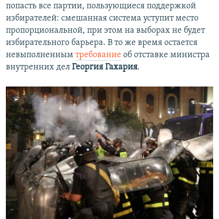
попасть все партии, пользующиеся поддержкой
избирателей: смешанная система уступит место
пропорциональной, при этом на выборах не будет
избирательного барьера. В то же время остается
невыполненным
требование
об отставке министра
внутренних дел
Георгия Гахария
.