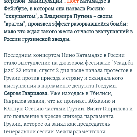
жертвой "манипуляции".
Пост
Катамадзе в
Фейсбуке, в котором она назвала Россию
"оккупантом", а Владимира Путина – своим
"врагом", произвел эффект разорвавшейся бомбы:
мало кто ждал такого жеста от часто выступавшей в
России грузинской звезды.
Последним концертом Нино Катамадзе в России
стало выступление на джазовом фестивале "Усадьба
Jazz" 22 июня, спустя 2 дня после начала протестов в
Грузии против приезда в страну и скандального
выступления в парламенте депутата Госдумы
Сергея Гаврилова
. Уже находясь в Тбилиси,
Гаврилов заявил, что не признает Абхазию и
Южную Осетию частями Грузии. Визит Гаврилова и
его появление в кресле спикера парламента
Грузии, которое он занял как председатель
Генеральной сессии Межпарламентской