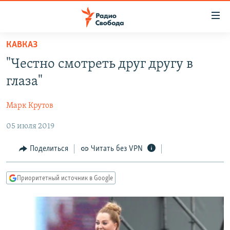
Ссылки
для
упрощенного
КАВКАЗ
ПРОГРАММЫ
доступа
"Честно смотреть друг другу в
ПОДКАСТЫ
Вернуться
глаза"
к
АВТОРСКИЕ ПРОЕКТЫ
основному
Марк Крутов
ЦИТАТЫ СВОБОДЫ
содержанию
Вернутся
05 июля 2019
МНЕНИЯ
к
КУЛЬТУРА
Поделиться
Читать без VPN
главной
навигации
IDEL.РЕАЛИИ
Вернутся
Приоритетный источник в Google
КАВКАЗ.РЕАЛИИ
к
СЕВЕР.РЕАЛИИ
поиску
СИБИРЬ.РЕАЛИИ