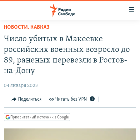
Ссылки
для
упрощенного
НОВОСТИ. КАВКАЗ
ПРОГРАММЫ
доступа
Число убитых в Макеевке
ПОДКАСТЫ
Вернуться
российских военных возросло до
к
АВТОРСКИЕ ПРОЕКТЫ
89, раненых перевезли в Ростов-
основному
ЦИТАТЫ СВОБОДЫ
содержанию
на-Дону
Вернутся
МНЕНИЯ
к
04 января 2023
КУЛЬТУРА
главной
Поделиться
Читать без VPN
навигации
IDEL.РЕАЛИИ
Вернутся
КАВКАЗ.РЕАЛИИ
к
Приоритетный источник в Google
СЕВЕР.РЕАЛИИ
поиску
СИБИРЬ.РЕАЛИИ