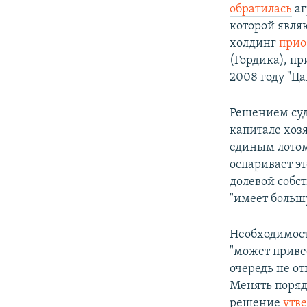
обратилась
аг
которой явля
холдинг
прио
(Гордика), п
2008 году "Ца
Решением суд
капитале хозя
единым лото
оспаривает э
долевой собс
"имеет больш
Необходимост
"может приве
очередь не от
Менять поряд
решение
утв