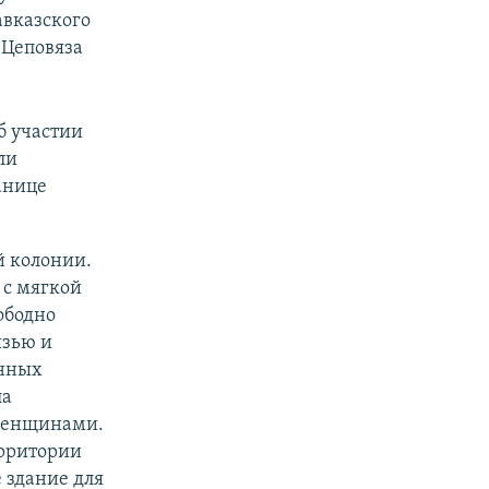
авказского
 Цеповяза
б участии
ли
танице
й колонии.
 с мягкой
ободно
язью и
енных
ла
 женщинами.
ерритории
е здание для