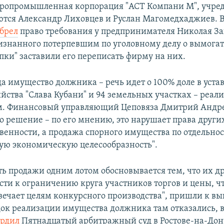
ропромышленная корпорация "АСТ Компани М", учре
ются Александр Лиховцев и Руслан Магомедхаджиев. В
брел
право требования у предпринимателя Николая З
ризнанного потерпевшим по уголовному делу о вымогате
пки" заставили его переписать фирму на них.
а имущество должника – речь идет о 100% доле в уста
йства "Слава Кубани" и 94 земельных участках – реали
м. Финансовый управляющий Цеповяза Дмитрий Андр
то решение – по его мнению, это нарушает права други
твенности, а продажа спорного имущества по отдельнос
ую экономическую целесообразность".
ь продажи одним лотом обосновывается тем, что их д
сти к ограничению круга участников торгов и цены, чт
вечает целям конкурсного производства", пришли к выв
ок реализации имущества должника там отказались, в
ердил
Пятнадцатый арбитражный суд в Ростове-на-Дону