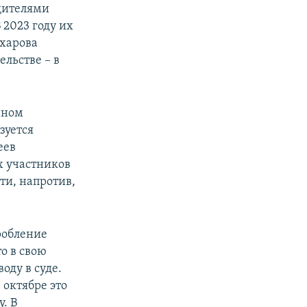
дителями
 2023 году их
ахарова
льстве – в
вном
зуется
еев
х участников
ти, напротив,
робление
о в свою
оду в суде.
 октябре это
. В