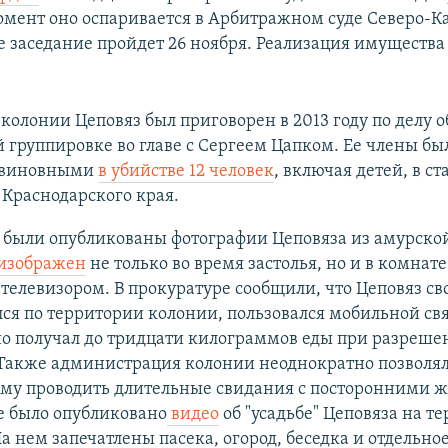
мент оно оспаривается в Арбитражном суде Северо-К
ое заседание пройдет 26 ноября. Реализация имущества
 колонии Цеповяз был приговорен в 2013 году по делу о
 группировке во главе с Сергеем Цапком. Ее члены бы
 виновными
в убийстве 12 человек
, включая детей, в с
Краснодарского края.
у были опубликованы фотографии Цеповяза из амурско
изображен
не только во время застолья, но и в комнате
телевизором. В прокуратуре сообщили, что Цеповяз св
я по территории колонии, пользовался мобильной св
о получал до тридцати килограммов еды при разреш
 Также администрация колонии неоднократно позволя
му проводить длительные свидания с посторонними
e было опубликовано
видео
об "усадьбе" Цеповяза на т
а нем запечатлены пасека, огород, беседка и отдельно