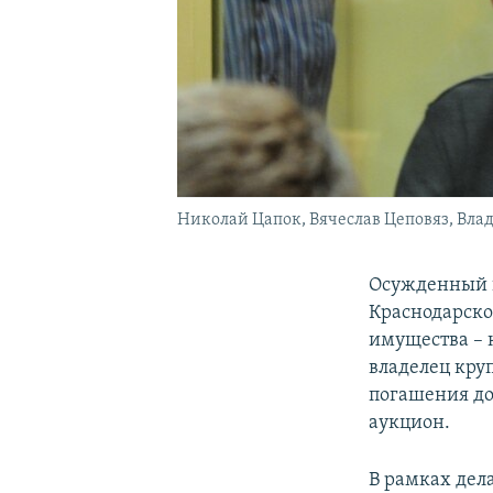
Николай Цапок, Вячеслав Цеповяз, Вла
Осужденный н
Краснодарског
имущества – 
владелец кру
погашения до
аукцион.
В рамках дел