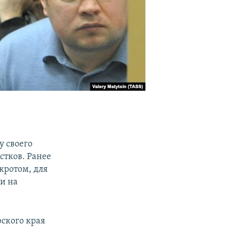
у своего
стков. Ранее
кротом, для
ли на
рского края