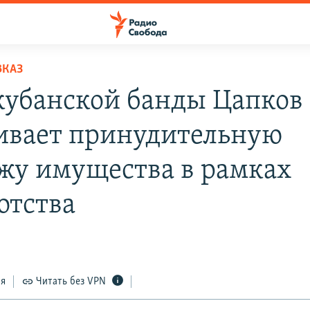
ВКАЗ
кубанской банды Цапков
ивает принудительную
жу имущества в рамках
отства
ся
Читать без VPN