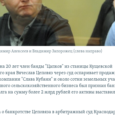
димир Алексеев и Владимир Запорожец (слева направо)
а 20 лет член банды "Цапков" из станицы Кущевской
о края Вячеслав Цеповяз через суд оспаривает продаж
компании "Слава Кубани" и около сотни земельных уча
пного сельскохозяйственного бизнеса был признан бан
лга на сумму более 2 млрд рублей его активы выстави
а о банкротстве Цеповяза в арбитражный суд Краснода