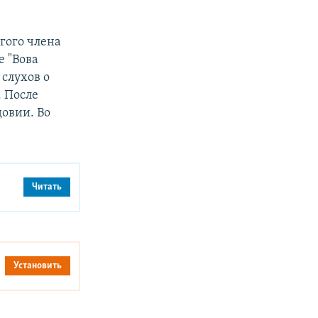
гого члена
е "Вова
слухов о
. После
овии. Во
Читать
Установить