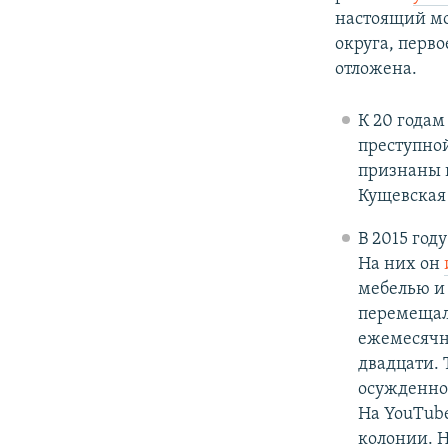
настоящий мо
округа, перв
отложена.
К 20 годам
преступной
признаны
Кущевская 
В 2015 год
На них он
мебелью и 
перемещалс
ежемесячн
двадцати.
осужденно
На YouTub
колонии. Н