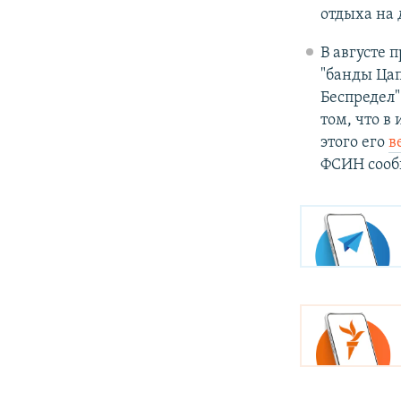
отдыха на 
В августе 
"банды Цап
Беспредел"
том, что в
этого его
в
ФСИН сооб