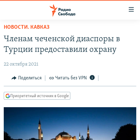
Ссылки
для
упрощенного
НОВОСТИ. КАВКАЗ
ПРОГРАММЫ
доступа
Членам чеченской диаспоры в
ПОДКАСТЫ
Вернуться
Турции предоставили охрану
к
АВТОРСКИЕ ПРОЕКТЫ
основному
22 октября 2021
ЦИТАТЫ СВОБОДЫ
содержанию
Вернутся
МНЕНИЯ
Поделиться
Читать без VPN
к
КУЛЬТУРА
главной
Приоритетный источник в Google
навигации
IDEL.РЕАЛИИ
Вернутся
КАВКАЗ.РЕАЛИИ
к
СЕВЕР.РЕАЛИИ
поиску
СИБИРЬ.РЕАЛИИ