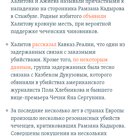
Халитова и Ажиева называли причастными к
нападению на сторонника Рамзана Кадырова
в Стамбуле. Родные избитого
объявили
Халитову кровную месть, при вероятной
поддержке чеченских чиновников.
Халитов
рассказал
Кавказ.Реалии, что один из
задержанных связан с заказными
убийствами. Кроме того,
по некоторым
данным
, группа задержанных была тесно
связана с Казбеком Дукузовым, которого
обвиняли в убийствах американского
журналиста Пола Хлебникова и бывшего
вице-премьера Чечни Яна Сергунина.
За последние несколько лет в странах Европы
произошло несколько резонансных убийств
чеченцев, критиковавших Рамзана Кадырова.
Совершены покушения на нескольких