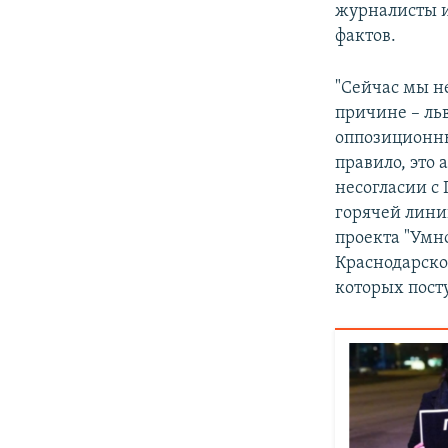
журналисты и
фактов.
"Сейчас мы н
причине – ль
оппозиционн
правило, это
несогласии с
горячей лини
проекта "Умн
Краснодарск
которых пост