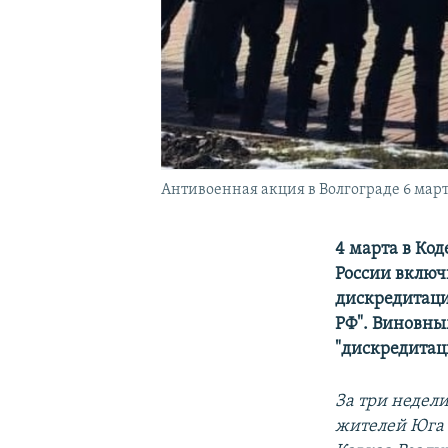
Антивоенная акция в Волгограде 6 мар
4 марта в Ко
России включ
дискредитаци
РФ". Виновным
"дискредитаци
За три недели
жителей Юга 