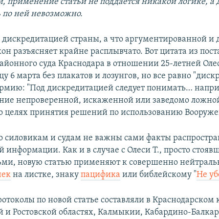
и, применение статьи не поддается никакой логике, а 
 по ней невозможно.
я дискредитацией страны, а что аргументированной и
кон разъясняет крайне расплывчато. Вот цитата из пос
айонного суда Краснодара в отношении 25-летней Олес
у 6 марта без плакатов и лозунгов, но все равно "дис
рмию: "Под дискредитацией следует понимать… напр
ние непроверенной, искаженной или заведомо ложно
 целях принятия решений по использованию Вооруже
то силовикам и судам не важны сами факты распростр
 информации. Как и в случае с Олеси Т., просто стояв
ми, новую статью применяют к совершенно нейтрал
чек
на листке, знаку
пацифика
или библейскому "
Не уб
отоколы по новой статье составляли в Краснодарском 
й и Ростовской областях, Калмыкии, Кабардино-Балка