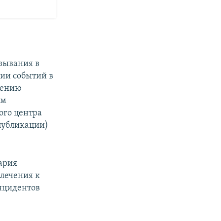
зывания в
нии событий в
нению
ом
ого центра
публикации)
ария
влечения к
инцидентов