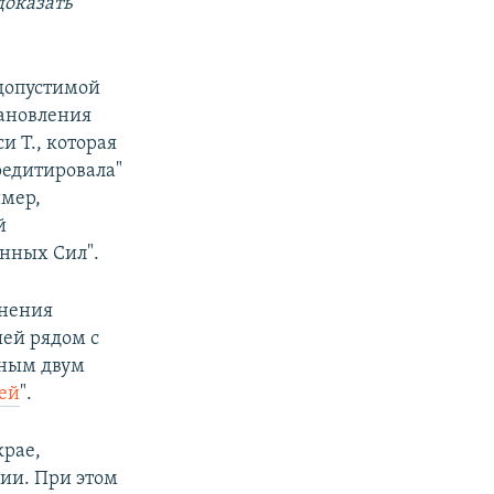
доказать
 допустимой
тановления
и Т., которая
кредитировала"
имер,
й
нных Сил".
анения
шей рядом с
ьным двум
ей
".
крае,
рии. При этом