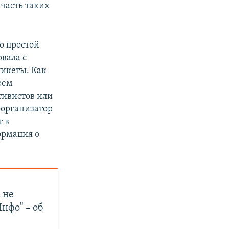
часть таких
о простой
вала с
икеты. Как
оем
тивистов или
оорганизатор
 в
ормация о
 не
нфо" – об