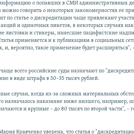
информацию о попавших в СМИ административных дел
 и можно говорить о некоторых закономерностях ее пр
т по статье о дискредитации чаще привлекают участ
акций и одиночных пикетов, в некоторых случаях на
е листовки и стикеры, нанесшие пацифистские надпи
Статья применяется и к публикациям в социальных сет
 и, вероятно, такое применение будет расширяться", 
, чаще всего российские суды назначают по "дискред
ние в виде штрафа в 30–35 тысяч рублей.
ные случаи, когда из-за сложных материальных обсто
о назначалось наказание ниже низшего, например, шт
начаются и крупные – до 80 тысяч по второй части", – 
Мария Кравченко уверена, что статья о "дискредитаци