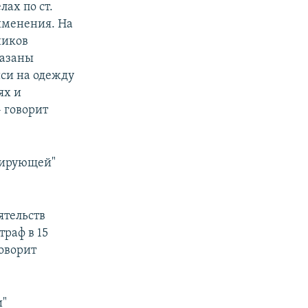
ах по ст.
именения. На
ников
казаны
си на одежду
ях и
- говорит
итирующей"
ятельств
раф в 15
говорит
и"