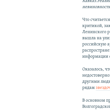
Кавказ.Реали
невиновность
Что считаетс
критикой, за
Ленинского р
вышла на улиц
российскую а
распростране
информации о
Оказалось, ч
недостоверной
другими людь
рядам
звездо
В основном пр
Волгоградско