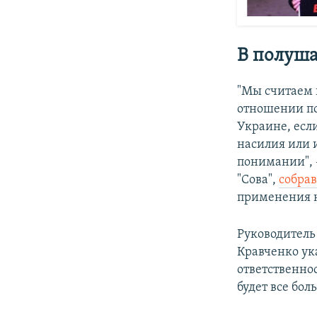
В полуша
"Мы считаем 
отношении по
Украине, есл
насилия или
понимании", 
"Сова",
собра
применения н
Руководитель
Кравченко ук
ответственнос
будет все бол