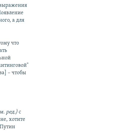
 выражения
Появление
ого, а для
тому что
ать
льной
митинговой"
ва] – чтобы
м. ред.)
с
не, хотите
 Путин