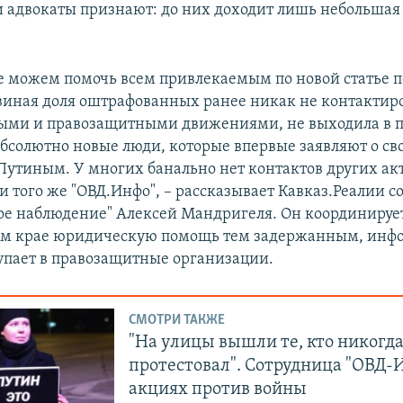
 адвокаты признают: до них доходит лишь небольшая 
е можем помочь всем привлекаемым по новой статье п
виная доля оштрафованных ранее никак не контактиро
ыми и правозащитными движениями, не выходила в п
 абсолютно новые люди, которые впервые заявляют о св
 Путиным. У многих банально нет контактов других ак
и того же "ОВД.Инфо", – рассказывает Кавказ.Реалии с
ое наблюдение" Алексей Мандригеля. Он координирует
ом крае юридическую помощь тем задержанным, инф
упает в правозащитные организации.
СМОТРИ ТАКЖЕ
"На улицы вышли те, кто никогда
протестовал". Сотрудница "ОВД-И
акциях против войны