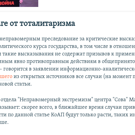
ге от тоталитаризма
неправомерным преследование за критические выска
литического курса государства, в том числе в отноше
и такие высказывания не содержат призывов к приме
 иным явно противоправным действиям в общепринят
– говорится в заявлении информационно-аналитическ
вшего
из открытых источников все случаи (на момент 
овой статьи.
 отдела "Неправомерный экстремизм" центра "Сова" М
азывает: скорее всего, в ближайшее время случаи при
ти по данной статье КоАП будут только расти, таких 
ьше.