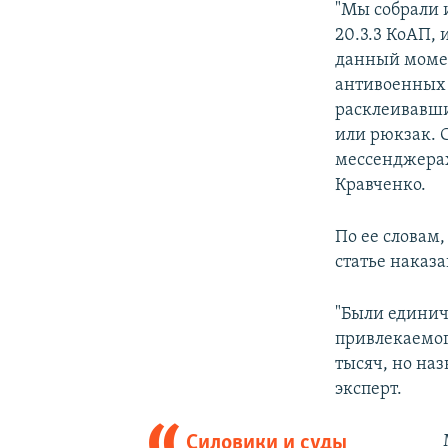
"Мы собрали 
20.3.3 КоАП,
данный момен
антивоенных 
расклеивавши
или рюкзак. 
мессенджерах,
Кравченко.
По ее словам
статье наказа
"Были единич
привлекаемог
тысяч, но наз
эксперт.
Силовики и суды