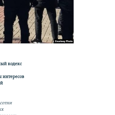
ный кодекс
ы интересов
ой
 сотни
ых