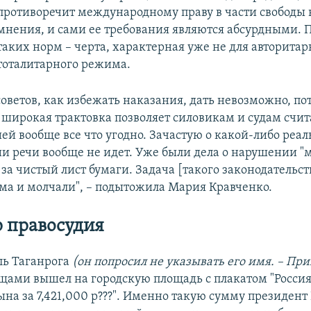
противоречит международному праву в части свободы
мнения, и сами ее требования являются абсурдными. 
таких норм – черта, характерная уже не для авторитарн
тоталитарного режима.
оветов, как избежать наказания, дать невозможно, по
широкая трактовка позволяет силовикам и судам счит
ей вообще все что угодно. Зачастую о какой-либо реа
и речи вообще не идет. Уже были дела о нарушении "
 за чистый лист бумаги. Задача [такого законодательст
ома и молчали", – подытожила Мария Кравченко.
 правосудия
ль Таганрога
(он попросил не указывать его имя. – При
щами вышел на городскую площадь с плакатом "Россия
ына за 7,421,000 р???". Именно такую сумму президент