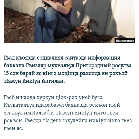
РАСПИСАНИЕ ВЕЩАНИЯ
ПОДПИШИТЕСЬ НА РАССЫЛКУ
СОЦИАЛЬНЫЕ СЕТИ
Гьал къоязда социалиял сайтазда информация
баккана Гъизляр мухъалъул Пригородный росулъа
15 сон барай яс кIиго моцIица рахсида ян рокъой
Все сайты РСЕ/РС
тIамун йикIун йигилан.
Гьеб ишалда хурхун цIех-рех унеб буго.
Къуваталъул идарабазул баяназда рекъон гьей
ясалъул имгIалзабаз тIамун йикIун йиго гьей
рокъой. Гьелда тIадеги юхулейги йикIун йиго гьез
гьей яс.