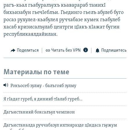
рагъ-кьал гьабуралъухъ кьаварараб тамихI
бихьизабун гьечIеблъи. Гьединго гьелъ абулеб буго
росаз рухулел-кьабулел руччабазе кумек гьабулеб
хасаб кризисалъулаб центрги цIакъ хIажат бугин
республикаялдайилан.
Поделиться
Читать без VPN
Подпишитесь
Материалы по теме
Рокъосеб зулму - балъгояб зулму
Я гIадат гуреб, я динияб тIалаб гуреб...
Дагъистанияй боксалъул чемпион
Дагъистаналда руччабазул ихтияразде цIидаса гьужум