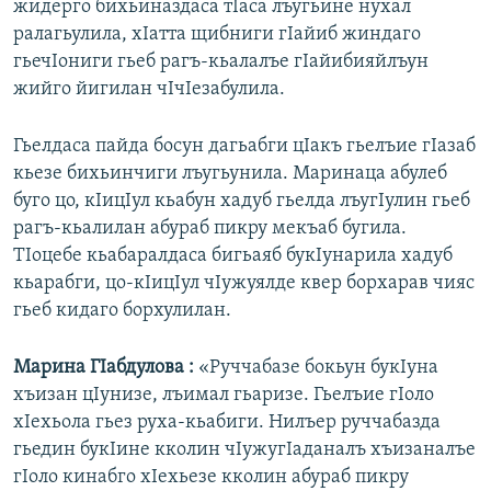
жидерго бихьиназдаса тIаса лъугьине нухал
ралагьулила, хIатта щибниги гIайиб жиндаго
гьечIониги гьеб рагъ-кьалалъе гIайибияйлъун
жийго йигилан чIчIезабулила.
Гьелдаса пайда босун дагьабги цIакъ гьелъие гIазаб
кьезе бихьинчиги лъугьунила. Маринаца абулеб
буго цо, кIицIул кьабун хадуб гьелда лъугIулин гьеб
рагъ-кьалилан абураб пикру мекъаб бугила.
ТIоцебе кьабаралдаса бигьаяб букIунарила хадуб
кьарабги, цо-кIицIул чIужуялде квер борхарав чияс
гьеб кидаго борхулилан.
Марина ГIабдулова :
«Руччабазе бокьун букIуна
хъизан цIунизе, лъимал гьаризе. Гьелъие гIоло
хIехьола гьез руха-кьабиги. Нилъер руччабазда
гьедин букIине кколин чIужугIаданалъ хъизаналъе
гIоло кинабго хIехьезе кколин абураб пикру