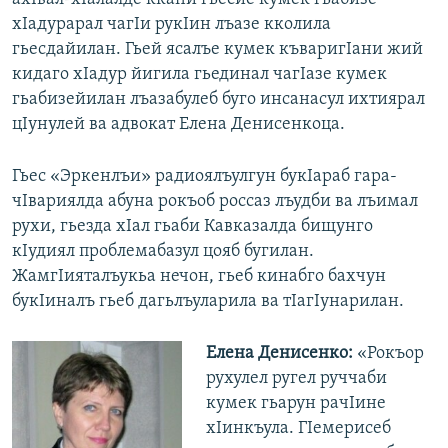
хIадурарал чагIи рукIин лъазе кколила
гьесдайилан. Гьей ясалъе кумек къваригIани жий
кидаго хIадур йигила гьединал чагIазе кумек
гьабизейилан лъазабулеб буго инсанасул ихтиярал
цIунулей ва адвокат Елена Денисенкоца.
Гьес «Эркенлъи» радиоялъулгун букIараб гара-
чIвариялда абуна рокъоб россаз лъудби ва лъимал
рухи, гьезда хIал гьаби Кавказалда бищунго
кIудиял проблемабазул цояб бугилан.
ЖамгIияталъукьа нечон, гьеб кинабго бахчун
букIиналъ гьеб дагьлъуларила ва тIагIунарилан.
Елена Денисенко:
«Рокъор
рухулел ругел руччаби
кумек гьарун рачIине
хIинкъула. ГIемерисеб