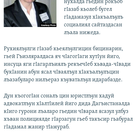
нухалда гьедин рокъоб
гIазаб кьолеб бугел
гIадамазул хIакъалъулъ
социалиял сайтаздасан
лъала нижеда.
Рухиялъулги гIазаб кьеялъулгицин бицинарин,
гьей Гъизляралдаса яч чIагогIаги хутIун йиго,
инсуца яги гIагарлъиялъ рекъечIеб хьвада-чIвади
букIанин абун ясал чIваялъул хIакъалъулъцин
лъазабуларо нилъераз къуваталъул идарабазде.
Дун къогогIан соналъ цин юристлъун хадуй
адвокатлъун хIалтIилей йиго дида Дагъистаналда
кIиго гурони лъаларо гьедин чIварал ясазул улбуз
хъван полициялде гIарзагун гьеб такъсир гьабурал
гIадамал жанир тIамураб.