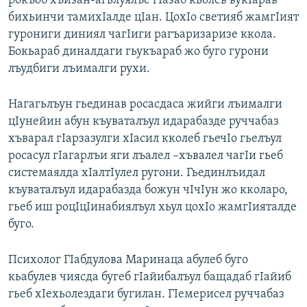
рокъоб хъизан-агьлуялъе гIазаб кьолев вукIарав
бихьинчи тамихIалде цIан. ЦохIо светияб жамгIият
гурониги диниял чагIиги рагъаризаризе ккола.
Бокьараб диналдаги гьукъараб жо буго гурони
лъудбиги лъималги рухи.
Нагагьлъун гьединав росасдаса жийги лъималги
цIунейин абун къуваталъул идарабазде руччабаз
хъварал гIарзазулги хIасил кколеб гьечIо гьелъул
росасул гIагарлъи яги лъалел –хъвалел чагIи гьеб
системаялда хIалтIулел ругони. Гьединлъидал
къуваталъул идарабазда божун чIчIун жо кколаро,
гьеб иш роцIцIинабиялъул хьул цохIо жамгIияталде
буго.
Психолог ГIабдулова Маринаца абулеб буго
кьабулев чиясда бугеб гIайибалъул бащадаб гIайиб
гьеб хIехьолездаги бугилан. ГIемерисел руччабаз