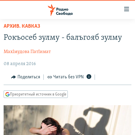
Ссылки
для
упрощенного
АРХИВ. КАВКАЗ
ПРОГРАММЫ
доступа
Рокъосеб зулму - балъгояб зулму
ПОДКАСТЫ
Вернуться
к
МахIмудова ПатIимат
АВТОРСКИЕ ПРОЕКТЫ
основному
08 апреля 2016
ЦИТАТЫ СВОБОДЫ
содержанию
Вернутся
МНЕНИЯ
Поделиться
Читать без VPN
к
КУЛЬТУРА
главной
Приоритетный источник в Google
навигации
IDEL.РЕАЛИИ
Вернутся
КАВКАЗ.РЕАЛИИ
к
СЕВЕР.РЕАЛИИ
поиску
СИБИРЬ.РЕАЛИИ