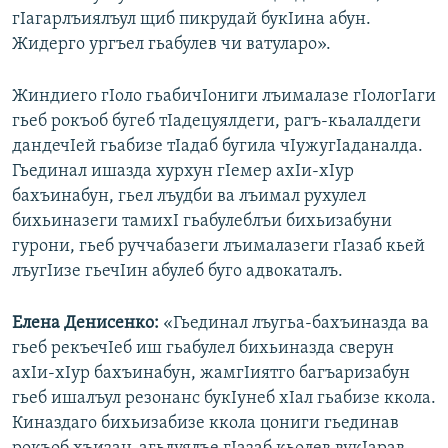
гIагарлъиялъул щиб пикрудай букIина абун.
Жидерго ургъел гьабулев чи ватуларо».
Жиндиего гIоло гьабичIониги лъималазе гIологIаги
гьеб рокъоб бугеб тIадецуялдеги, рагъ-кьалалдеги
дандечIей гьабизе тIадаб бугила чIужугIаданалда.
Гьединал ишазда хурхун гIемер ахIи-хIур
бахъинабун, гьел лъудби ва лъимал рухулел
бихьиназеги тамихI гьабулеблъи бихьизабуни
гурони, гьеб руччабазеги лъималазеги гIазаб кьей
лъугIизе гьечIин абулеб буго адвокаталъ.
Елена Денисенко:
«Гьединал лъугьа-бахъиназда ва
гьеб рекъечIеб иш гьабулел бихьиназда сверун
ахIи-хIур бахъинабун, жамгIиятго багъаризабун
гьеб ишалъул резонанс букIунеб хIал гьабизе ккола.
Киназдаго бихьизабизе ккола цониги гьединав