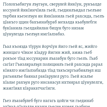
ГIолохъабигун лъугьун, сверулей йикIун, рукъалде
юссуней йикIинчIила гьей, гьединлъидал гьелъие
тарбия кьезелъун ян йикIанила гьей рахсида, гьелъ
цIакъго ццин бахъинабураб мехалда кьабулебги
букIанила гьелдайилан бицун буго низам
цIунулезда гьелъул имгIалзабаз.
Гьал къоязда тIурун йорчIун йиго гьей яс, жийго
жинцаго чIвазе хIадур йигин жий, амма гьеб
рокъое тIад юссунарин лъазабун буго гьелъ. Гьаб
сагIат Гъизляралъул полициялъ гьей рахсида рарал
кIиялго имгIалзабазда тIад такъсиргьабиялъул иш
рагьиялъе баянал ракIарулел руго. Гьей ясалъе
хIалае рахъун руго инсанасул ихтиярал цIунулелги,
жамгIиял хIаракатчагIиги.
Гьез лъазабулеб буго нагагь цойги чи гьединаб
ахIвал-хIалалде ккани гьесие кумек гьабизе