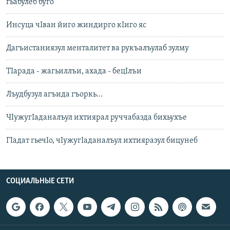
гьабулеб буго
Инсуца чIван йиго жиндирго кIиго яс
Дагъистаниязул менталитет ва рукъалъулаб зулму
ТIарада - жагьиллъи, ахада - бецIлъи
Лъудбузул агъида гъоркь...
ЧIужугIаданалъул ихтиярал руччабазда бихьухъе
ГIадат гьечIо, чIужугIаданалъул ихтияразул бицунеб
СОЦИАЛЬНЫЕ СЕТИ