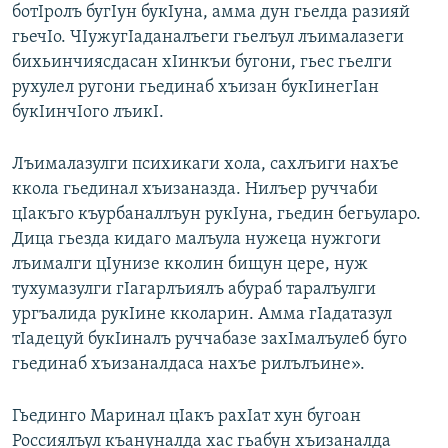
ботIролъ бугIун букIуна, амма дун гьелда разияй
гьечIо. ЧIужугIаданалъеги гьелъул лъималазеги
бихьинчиясдасан хIинкъи бугони, гьес гьелги
рухулел ругони гьединаб хъизан букIинегIан
букIинчIого лъикI.
Лъималазулги психикаги хола, сахлъиги нахъе
ккола гьединал хъизаназда. Нилъер руччаби
цIакъго къурбаналлъун рукIуна, гьедин бегьуларо.
Дица гьезда кидаго малъула нужеца нужгоги
лъималги цIунизе кколин бищун цере, нуж
тухумазулги гIагарлъиялъ абураб таралъулги
ургъалида рукIине кколарин. Амма гIадатазул
тIадецуй букIиналъ руччабазе захIмалъулеб буго
гьединаб хъизаналдаса нахъе рилълъине».
Гьединго Маринал цIакъ рахIат хун бугоан
Россиялъул къануналда хас гьабун хъизаналда