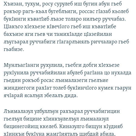
Хъизан, тухум, росу сурулеб иш бугин абун гьеб
рокъор рагъ-кьал бугеблъиги, россас гIазаб кьолеб
букIинги къватIиб лъазе толаро нилъер руччабаз.
ЦIакъго хIехьезе кIвечIого гьеб иш къватIибе
бахъизе яги гьев чи тамихIалде цIазейилан
лъугьарал руччабиги гIагарлъиялъ риччаларо гьеб
гьабизе.
МунлъагIанги рухулила, гьебги добги хIехьезе
рукIунила руччабийилан абулеб рагIана цо нухалда
гьедин рокъоб росас лъималазеги гьелъие
жиндиегоги рахIат толеб букIинчIого кумек гьарун
ячIарай ясалъул эбелалъ дида.
Лъималазул улбуллъун рахъарал руччабигицин
гьелъул бицине хIинкъулелъул лъималазул
бицинегойищ ккелеб. Киназулго бищун кIудияб
хIинкъи букIуна жамгIияталъ щибдай абила,