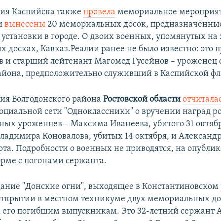
ия Каспийска также
провела
мемориальное мероприят
и
вынесены
20 мемориальных досок, предназначенны
установки в городе. О двоих военных, упомянутых на 
 досках, Кавказ.Реалии ранее не было известно: это
в и старший лейтенант Магомед Гусейнов – уроженец 
айона, предположительно служивший в Каспийской фл
ия Волгодонского района
Ростовской области
отчитала
социальной сети "Одноклассники" о вручении наград 
ных уроженцев – Максима Иванеева, убитого 31 октяб
Владимира Коновалова, убитых 14 октября, и Александ
арта. Подробности о военных не приводятся, на опубли
орме с погонами сержанта.
ание "Донские огни", выходящее в Константиновском 
открытии в местном техникуме двух мемориальных до
его погибшим выпускникам. Это 32-летний сержант 