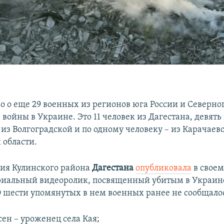
о о еще 29 военных из регионов юга России и Северног
 войны в Украине. Это 11 человек из Дагестана, девять
 из Волгоградской и по одному человеку – из Карачаев
 области.
ия Кулинского района
Дагестана
опубликовала
в своем
риальный видеоролик, посвященный убитым в Украи
 шести упомянутых в нем военных ранее не сообщалос
ен – уроженец села Кая;