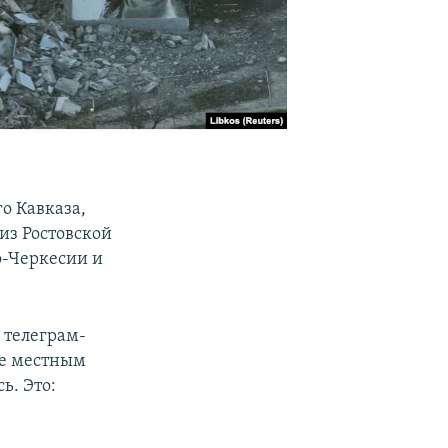
о Кавказа,
 из Ростовской
о-Черкесии и
 телеграм-
не местным
ь. Это: