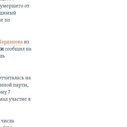
 умершего от
судимый
е по
Карданова
из
ии
сообщил на
ль
отчиталась на
енной парты,
ому 7
мал участие в
 числа