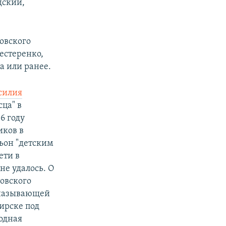
дский,
овского
естеренко,
да или ранее.
силия
сца" в
6 году
иков в
льон "детским
ети в
не удалось. О
товского
 называющей
бирске под
одная