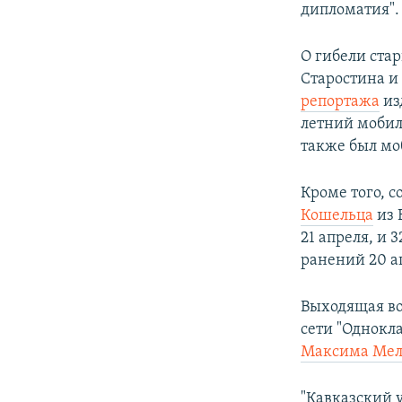
дипломатия".
О гибели ста
Старостина и
репортажа
из
летний мобил
также был м
Кроме того, 
Кошельца
из 
21 апреля, и 
ранений 20 а
Выходящая во
сети "Однокл
Максима Мел
"Кавказский 