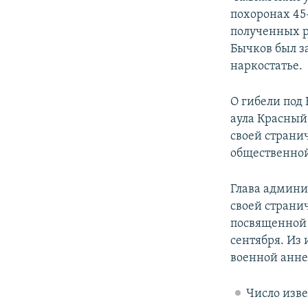
похоронах 45
полученных р
Бычков был з
наркостатье.
О гибели под
аула Красный
своей страни
общественной
Глава админ
своей страни
посвященной
сентября. Из
военной анне
Число изв