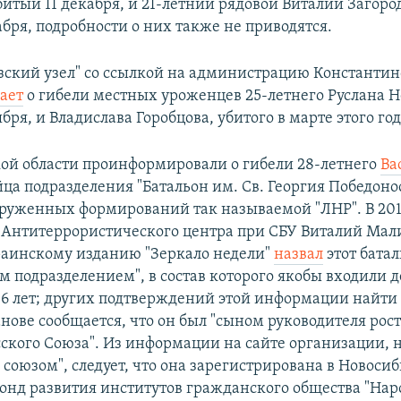
битый 11 декабря, и 21-летний рядовой Виталий Загоро
бря, подробности о них также не приводятся.
зский узел" со ссылкой на администрацию Константин
ает
о гибели местных уроженцев 25-летнего Руслана Н
ября, и Владислава Горобцова, убитого в марте этого го
ой области проинформировали о гибели 28-летнего
Ва
йца подразделения "Батальон им. Св. Георгия Победоно
оруженных формирований так называемой "ЛНР". В 201
 Антитеррористического центра при СБУ Виталий Мал
аинскому изданию "Зеркало недели"
назвал
этот бата
 подразделением", в состав которого якобы входили д
 16 лет; других подтверждений этой информации найти 
нове сообщается, что он был "сыном руководителя рос
сского Союза". Из информации на сайте организации,
 союзом", следует, что она зарегистрирована в Новоси
онд развития институтов гражданского общества "Нар