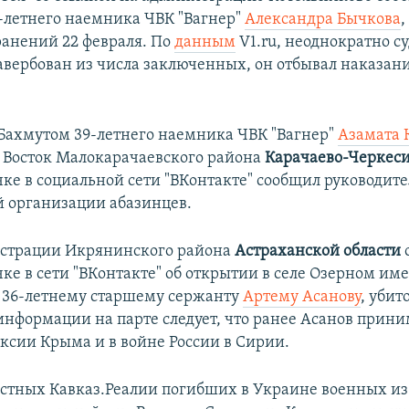
-летнего наемника ЧВК "Вагнер"
Александра Бычкова
,
анений 22 февраля. По
данным
V1.ru, неоднократно 
авербован из числа заключенных, он отбывал наказани
 Бахмутом 39-летнего наемника ЧВК "Вагнер"
Азамата 
 Восток Малокарачаевского района
Карачаево-Черкес
чке в социальной сети "ВКонтакте" сообщил руководите
 организации абазинцев.
истрации Икрянинского района
Астраханской области
чке в сети "ВКонтакте" об открытии в селе Озерном им
 36-летнему старшему сержанту
Артему Асанову
, убит
 информации на парте следует, что ранее Асанов прини
ксии Крыма и в войне России в Сирии.
естных Кавказ.Реалии погибших в Украине военных из