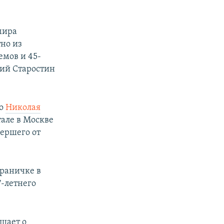
мира
тно из
емов и 45-
ий Старостин
го
Николая
тале в Москве
мершего от
траничке в
7-летнего
щает о