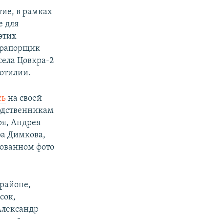
ие, в рамках
е для
этих
 прапорщик
села Цовкра-2
отилии.
сь
на своей
родственникам
ря, Андрея
ра Димкова,
кованном фото
районе,
сок,
Александр