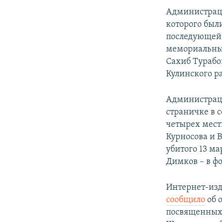
Администрац
которого был
последующей 
мемориальных
Сахиб Турабо
Кулинского р
Администрац
страничке в 
четырех мест
Курносова и 
убитого 13 м
Димков – в ф
Интернет-изд
сообщило
об 
посвященных 