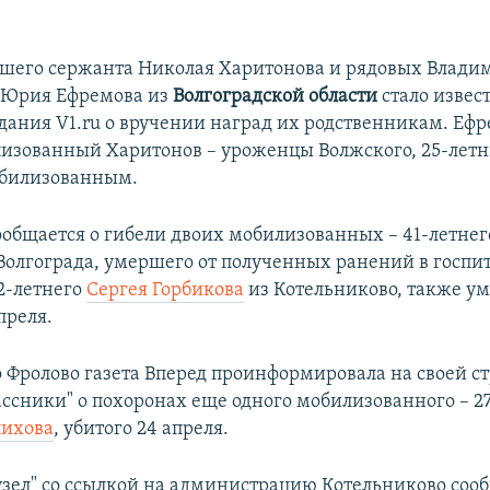
ршего сержанта Николая Харитонова и рядовых Влади
 Юрия Ефремова из
Волгоградской области
стало извес
дания V1.ru о вручении наград их родственникам. Ефр
изованный Харитонов – уроженцы Волжского, 25-летн
обилизованным.
сообщается о гибели двоих мобилизованных – 41-летне
Волгограда, умершего от полученных ранений в госпи
32-летнего
Сергея Горбикова
из Котельниково, также у
преля.
 Фролово газета Вперед проинформировала на своей с
ассники" о похоронах еще одного мобилизованного – 2
ихова
, убитого 24 апреля.
узел" со ссылкой на администрацию Котельниково сооб