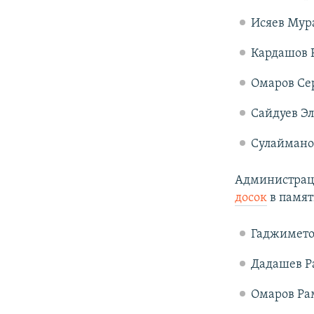
Исяев Мура
Кардашов Р
Омаров Сер
Сайдуев Эл
Сулаймано
Администрац
досок
в памят
Гаджиметов
Дадашев Ра
Омаров Рам