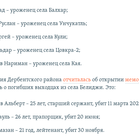
д – уроженец села Балхар;
услан – уроженец села Унчукатль;
гей – уроженец села Кули;
ьдар – уроженец села Цовкра-2;
в Нариман – уроженец села Кая.
ия Дербентского района
отчиталась
об открытии
мемо
ь о погибших выходцах из села Белиджи. Это:
 Альберт – 25 лет, старший сержант, убит 11 марта 202
уль – 26 лет, прапорщик, убит 20 июня;
азан – 21 год, лейтенант, убит 30 ноября.