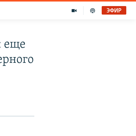
ЭФИР
: еще
ерного