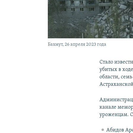
Бахмут, 26 апреля 2023 года
Cтало известн
убитых в ходе
области, семь
Астраханской
Администрац
канале мемо
уроженцам. О
Абидов Арс